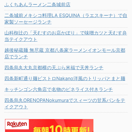
ふくちあんラーメン二条城前店
二条城前メキシコ料理LA ESQUINA（ラエスキーナ）で自
家製ソーセージランチ
山科椥辻の「天むすのお店かぽり」で味噌カツと天むす弁
当テイクアウト
越後秘蔵麺 無尽蔵 京都八条家ラーメンイオンモール京都
店でランチ
四条烏丸大丸京都横の天ぷら米福で天丼ランチ
四条新町通り麺ビストロNakano洋風のトリッパとまと麺
キッチンゴン六角店で名物のピネライス付きランチ
四条烏丸ORENOPANokumuraでスィーツの甘系パンをテ
イクアウト