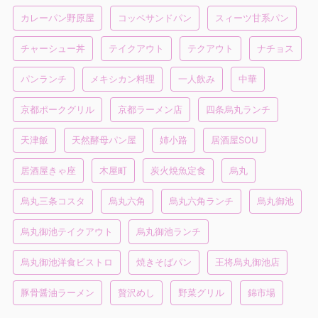
カレーパン野原屋
コッペサンドパン
スィーツ甘系パン
チャーシュー丼
テイクアウト
テクアウト
ナチョス
パンランチ
メキシカン料理
一人飲み
中華
京都ポークグリル
京都ラーメン店
四条烏丸ランチ
天津飯
天然酵母パン屋
姉小路
居酒屋SOU
居酒屋きゃ座
木屋町
炭火焼魚定食
烏丸
烏丸三条コスタ
烏丸六角
烏丸六角ランチ
烏丸御池
烏丸御池テイクアウト
烏丸御池ランチ
烏丸御池洋食ビストロ
焼きそばパン
王将烏丸御池店
豚骨醤油ラーメン
贅沢めし
野菜グリル
錦市場