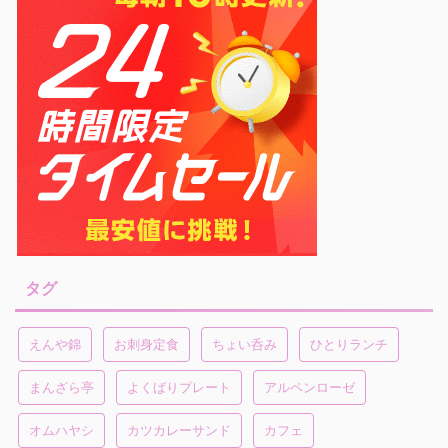
タグ
えんや錦
お刺身定食
ちょい呑み
ひとりランチ
まんざら亭
よくばりプレート
アルペンローゼ
オムハヤシ
カツカレーサンド
カフェ