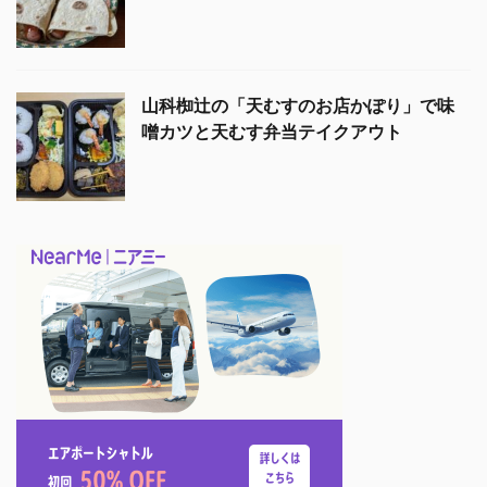
山科椥辻の「天むすのお店かぽり」で味
噌カツと天むす弁当テイクアウト