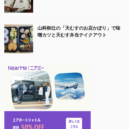
山科椥辻の「天むすのお店かぽり」で味
噌カツと天むす弁当テイクアウト