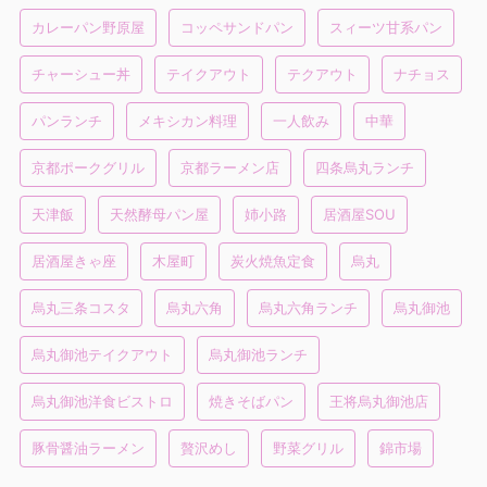
カレーパン野原屋
コッペサンドパン
スィーツ甘系パン
チャーシュー丼
テイクアウト
テクアウト
ナチョス
パンランチ
メキシカン料理
一人飲み
中華
京都ポークグリル
京都ラーメン店
四条烏丸ランチ
天津飯
天然酵母パン屋
姉小路
居酒屋SOU
居酒屋きゃ座
木屋町
炭火焼魚定食
烏丸
烏丸三条コスタ
烏丸六角
烏丸六角ランチ
烏丸御池
烏丸御池テイクアウト
烏丸御池ランチ
烏丸御池洋食ビストロ
焼きそばパン
王将烏丸御池店
豚骨醤油ラーメン
贅沢めし
野菜グリル
錦市場