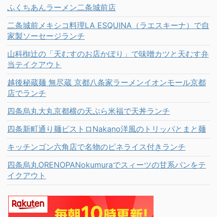
ふくちあんラーメン二条城前店
二条城前メキシコ料理LA ESQUINA（ラエスキーナ）で自
家製ソーセージランチ
山科椥辻の「天むすのお店かぽり」で味噌カツと天むす弁
当テイクアウト
越後秘蔵麺 無尽蔵 京都八条家ラーメンイオンモール京都
店でランチ
四条烏丸大丸京都横の天ぷら米福で天丼ランチ
四条新町通り麺ビストロNakano洋風のトリッパとまと麺
キッチンゴン六角店で名物のピネライス付きランチ
四条烏丸ORENOPANokumuraでスィーツの甘系パンをテ
イクアウト