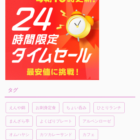
タグ
えんや錦
お刺身定食
ちょい呑み
ひとりランチ
まんざら亭
よくばりプレート
アルペンローゼ
オムハヤシ
カツカレーサンド
カフェ