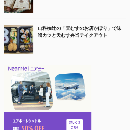
山科椥辻の「天むすのお店かぽり」で味
噌カツと天むす弁当テイクアウト