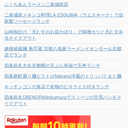
ふくちあんラーメン二条城前店
二条城前メキシコ料理LA ESQUINA（ラエスキーナ）で自
家製ソーセージランチ
山科椥辻の「天むすのお店かぽり」で味噌カツと天むす弁
当テイクアウト
越後秘蔵麺 無尽蔵 京都八条家ラーメンイオンモール京都
店でランチ
四条烏丸大丸京都横の天ぷら米福で天丼ランチ
四条新町通り麺ビストロNakano洋風のトリッパとまと麺
キッチンゴン六角店で名物のピネライス付きランチ
四条烏丸ORENOPANokumuraでスィーツの甘系パンをテ
イクアウト