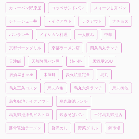
カレーパン野原屋
コッペサンドパン
スィーツ甘系パン
チャーシュー丼
テイクアウト
テクアウト
ナチョス
パンランチ
メキシカン料理
一人飲み
中華
京都ポークグリル
京都ラーメン店
四条烏丸ランチ
天津飯
天然酵母パン屋
姉小路
居酒屋SOU
居酒屋きゃ座
木屋町
炭火焼魚定食
烏丸
烏丸三条コスタ
烏丸六角
烏丸六角ランチ
烏丸御池
烏丸御池テイクアウト
烏丸御池ランチ
烏丸御池洋食ビストロ
焼きそばパン
王将烏丸御池店
豚骨醤油ラーメン
贅沢めし
野菜グリル
錦市場