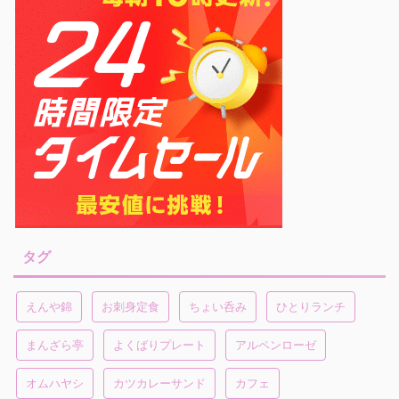
タグ
えんや錦
お刺身定食
ちょい呑み
ひとりランチ
まんざら亭
よくばりプレート
アルペンローゼ
オムハヤシ
カツカレーサンド
カフェ