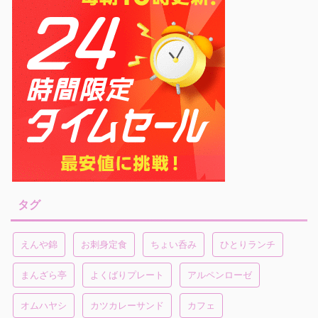
タグ
えんや錦
お刺身定食
ちょい呑み
ひとりランチ
まんざら亭
よくばりプレート
アルペンローゼ
オムハヤシ
カツカレーサンド
カフェ