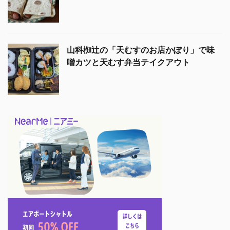
山科椥辻の「天むすのお店かぽり」で味
噌カツと天むす弁当テイクアウト