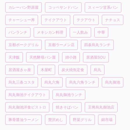
カレーパン野原屋
コッペサンドパン
スィーツ甘系パン
チャーシュー丼
テイクアウト
テクアウト
ナチョス
パンランチ
メキシカン料理
一人飲み
中華
京都ポークグリル
京都ラーメン店
四条烏丸ランチ
天津飯
天然酵母パン屋
姉小路
居酒屋SOU
居酒屋きゃ座
木屋町
炭火焼魚定食
烏丸
烏丸三条コスタ
烏丸六角
烏丸六角ランチ
烏丸御池
烏丸御池テイクアウト
烏丸御池ランチ
烏丸御池洋食ビストロ
焼きそばパン
王将烏丸御池店
豚骨醤油ラーメン
贅沢めし
野菜グリル
錦市場