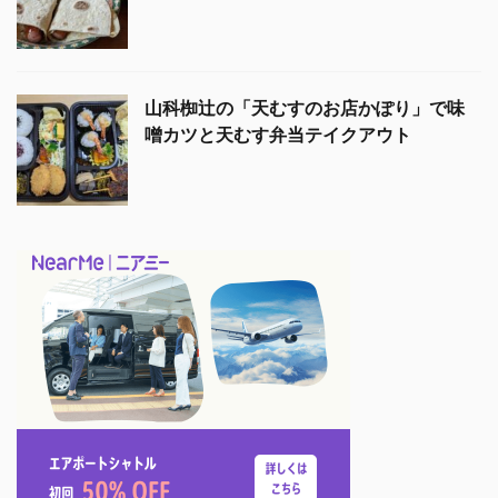
山科椥辻の「天むすのお店かぽり」で味
噌カツと天むす弁当テイクアウト