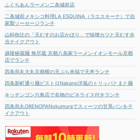
ふくちあんラーメン二条城前店
二条城前メキシコ料理LA ESQUINA（ラエスキーナ）で自
家製ソーセージランチ
山科椥辻の「天むすのお店かぽり」で味噌カツと天むす弁
当テイクアウト
越後秘蔵麺 無尽蔵 京都八条家ラーメンイオンモール京都
店でランチ
四条烏丸大丸京都横の天ぷら米福で天丼ランチ
四条新町通り麺ビストロNakano洋風のトリッパとまと麺
キッチンゴン六角店で名物のピネライス付きランチ
四条烏丸ORENOPANokumuraでスィーツの甘系パンをテ
イクアウト