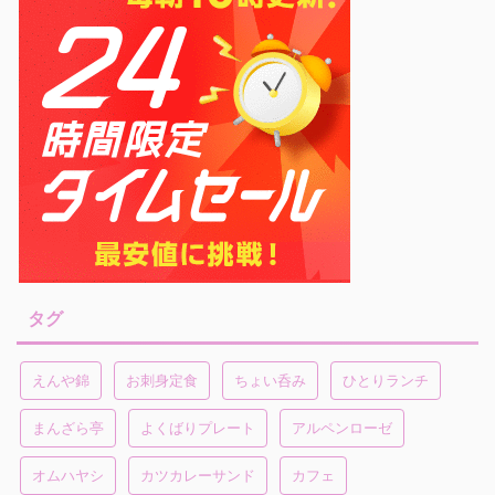
タグ
えんや錦
お刺身定食
ちょい呑み
ひとりランチ
まんざら亭
よくばりプレート
アルペンローゼ
オムハヤシ
カツカレーサンド
カフェ