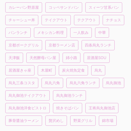
カレーパン野原屋
コッペサンドパン
スィーツ甘系パン
チャーシュー丼
テイクアウト
テクアウト
ナチョス
パンランチ
メキシカン料理
一人飲み
中華
京都ポークグリル
京都ラーメン店
四条烏丸ランチ
天津飯
天然酵母パン屋
姉小路
居酒屋SOU
居酒屋きゃ座
木屋町
炭火焼魚定食
烏丸
烏丸三条コスタ
烏丸六角
烏丸六角ランチ
烏丸御池
烏丸御池テイクアウト
烏丸御池ランチ
烏丸御池洋食ビストロ
焼きそばパン
王将烏丸御池店
豚骨醤油ラーメン
贅沢めし
野菜グリル
錦市場