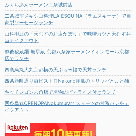
ふくちあんラーメン二条城前店
二条城前メキシコ料理LA ESQUINA（ラエスキーナ）で自
家製ソーセージランチ
山科椥辻の「天むすのお店かぽり」で味噌カツと天むす弁
当テイクアウト
越後秘蔵麺 無尽蔵 京都八条家ラーメンイオンモール京都
店でランチ
四条烏丸大丸京都横の天ぷら米福で天丼ランチ
四条新町通り麺ビストロNakano洋風のトリッパとまと麺
キッチンゴン六角店で名物のピネライス付きランチ
四条烏丸ORENOPANokumuraでスィーツの甘系パンをテ
イクアウト