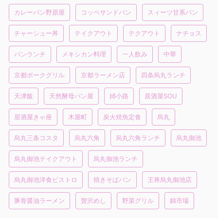
カレーパン野原屋
コッペサンドパン
スィーツ甘系パン
チャーシュー丼
テイクアウト
テクアウト
ナチョス
パンランチ
メキシカン料理
一人飲み
中華
京都ポークグリル
京都ラーメン店
四条烏丸ランチ
天津飯
天然酵母パン屋
姉小路
居酒屋SOU
居酒屋きゃ座
木屋町
炭火焼魚定食
烏丸
烏丸三条コスタ
烏丸六角
烏丸六角ランチ
烏丸御池
烏丸御池テイクアウト
烏丸御池ランチ
烏丸御池洋食ビストロ
焼きそばパン
王将烏丸御池店
豚骨醤油ラーメン
贅沢めし
野菜グリル
錦市場