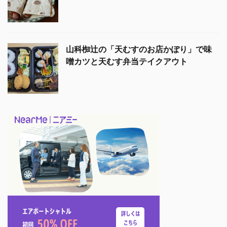
山科椥辻の「天むすのお店かぽり」で味
噌カツと天むす弁当テイクアウト