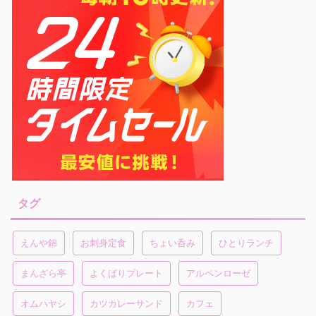
タグ
えんや錦
お刺身定食
ちょい呑み
ひとりランチ
まんざら亭
よくばりプレート
アルペンローゼ
オムハヤシ
カツカレーサンド
カフェ