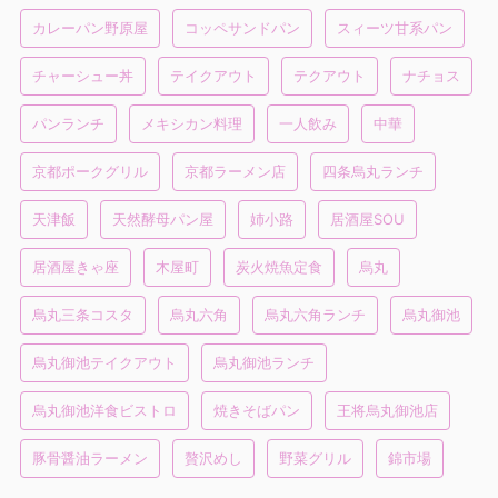
カレーパン野原屋
コッペサンドパン
スィーツ甘系パン
チャーシュー丼
テイクアウト
テクアウト
ナチョス
パンランチ
メキシカン料理
一人飲み
中華
京都ポークグリル
京都ラーメン店
四条烏丸ランチ
天津飯
天然酵母パン屋
姉小路
居酒屋SOU
居酒屋きゃ座
木屋町
炭火焼魚定食
烏丸
烏丸三条コスタ
烏丸六角
烏丸六角ランチ
烏丸御池
烏丸御池テイクアウト
烏丸御池ランチ
烏丸御池洋食ビストロ
焼きそばパン
王将烏丸御池店
豚骨醤油ラーメン
贅沢めし
野菜グリル
錦市場