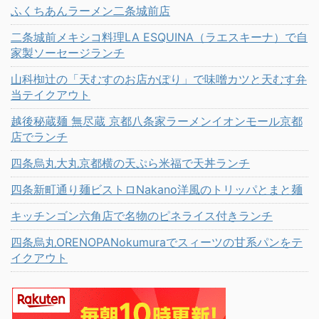
ふくちあんラーメン二条城前店
二条城前メキシコ料理LA ESQUINA（ラエスキーナ）で自
家製ソーセージランチ
山科椥辻の「天むすのお店かぽり」で味噌カツと天むす弁
当テイクアウト
越後秘蔵麺 無尽蔵 京都八条家ラーメンイオンモール京都
店でランチ
四条烏丸大丸京都横の天ぷら米福で天丼ランチ
四条新町通り麺ビストロNakano洋風のトリッパとまと麺
キッチンゴン六角店で名物のピネライス付きランチ
四条烏丸ORENOPANokumuraでスィーツの甘系パンをテ
イクアウト