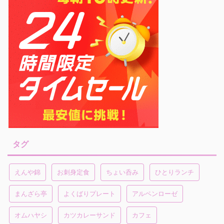
タグ
えんや錦
お刺身定食
ちょい呑み
ひとりランチ
まんざら亭
よくばりプレート
アルペンローゼ
オムハヤシ
カツカレーサンド
カフェ