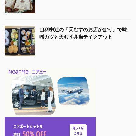
山科椥辻の「天むすのお店かぽり」で味
噌カツと天むす弁当テイクアウト