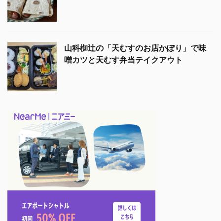
山科椥辻の「天むすのお店かぽり」で味
噌カツと天むす弁当テイクアウト