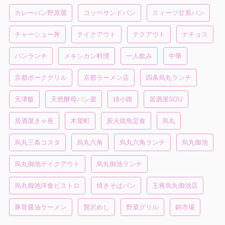
カレーパン野原屋
コッペサンドパン
スィーツ甘系パン
チャーシュー丼
テイクアウト
テクアウト
ナチョス
パンランチ
メキシカン料理
一人飲み
中華
京都ポークグリル
京都ラーメン店
四条烏丸ランチ
天津飯
天然酵母パン屋
姉小路
居酒屋SOU
居酒屋きゃ座
木屋町
炭火焼魚定食
烏丸
烏丸三条コスタ
烏丸六角
烏丸六角ランチ
烏丸御池
烏丸御池テイクアウト
烏丸御池ランチ
烏丸御池洋食ビストロ
焼きそばパン
王将烏丸御池店
豚骨醤油ラーメン
贅沢めし
野菜グリル
錦市場