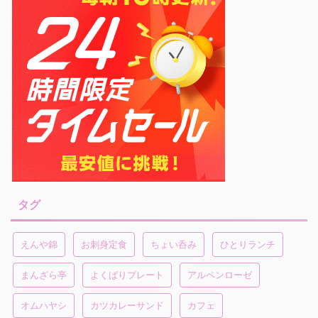
タグ
えんや錦
お刺身定食
ちょい呑み
ひとりランチ
まんざら亭
よくばりプレート
アルペンローゼ
オムハヤシ
カツカレーサンド
カフェ