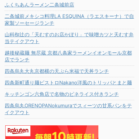
ふくちあんラーメン二条城前店
二条城前メキシコ料理LA ESQUINA（ラエスキーナ）で自
家製ソーセージランチ
山科椥辻の「天むすのお店かぽり」で味噌カツと天むす弁
当テイクアウト
越後秘蔵麺 無尽蔵 京都八条家ラーメンイオンモール京都
店でランチ
四条烏丸大丸京都横の天ぷら米福で天丼ランチ
四条新町通り麺ビストロNakano洋風のトリッパとまと麺
キッチンゴン六角店で名物のピネライス付きランチ
四条烏丸ORENOPANokumuraでスィーツの甘系パンをテ
イクアウト