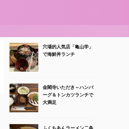
穴場的人気店「亀山学」
で海鮮丼ランチ
金閣寺いただき～ハンバ
ーグ＆トンカツランチで
大満足
ふくちあんラーメン二条