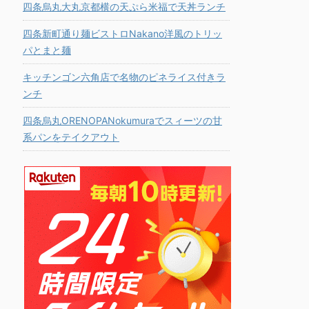
四条烏丸大丸京都横の天ぷら米福で天丼ランチ
四条新町通り麺ビストロNakano洋風のトリッ
パとまと麺
キッチンゴン六角店で名物のピネライス付きラ
ンチ
四条烏丸ORENOPANokumuraでスィーツの甘
系パンをテイクアウト