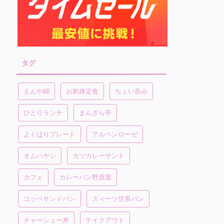
タグ
えんや錦
お刺身定食
ちょい呑み
ひとりランチ
まんざら亭
よくばりプレート
アルペンローゼ
オムハヤシ
カツカレーサンド
カフェ
カレーパン野原屋
コッペサンドパン
スィーツ甘系パン
チャーシュー丼
テイクアウト