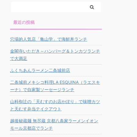
最近の投稿
穴場的人気店「亀山学」で海鮮丼ランチ
金閣寺いただき～ハンバーグ＆トンカツランチ
で大満足
ふくちあんラーメン二条城前店
二条城前メキシコ料理LA ESQUINA（ラエスキ
ーナ）で自家製ソーセージランチ
山科椥辻の「天むすのお店かぽり」で味噌カツ
と天むす弁当テイクアウト
越後秘蔵麺 無尽蔵 京都八条家ラーメンイオン
モール京都店でランチ