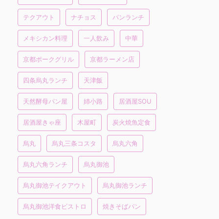
テクアウト
ナチョス
パンランチ
メキシカン料理
一人飲み
中華
京都ポークグリル
京都ラーメン店
四条烏丸ランチ
天津飯
天然酵母パン屋
姉小路
居酒屋SOU
居酒屋きゃ座
木屋町
炭火焼魚定食
烏丸
烏丸三条コスタ
烏丸六角
烏丸六角ランチ
烏丸御池
烏丸御池テイクアウト
烏丸御池ランチ
烏丸御池洋食ビストロ
焼きそばパン