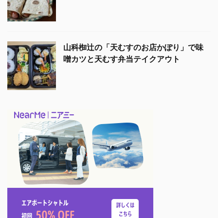
山科椥辻の「天むすのお店かぽり」で味
噌カツと天むす弁当テイクアウト