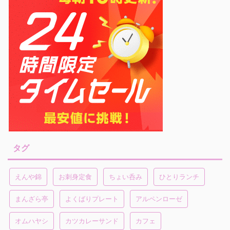
タグ
えんや錦
お刺身定食
ちょい呑み
ひとりランチ
まんざら亭
よくばりプレート
アルペンローゼ
オムハヤシ
カツカレーサンド
カフェ