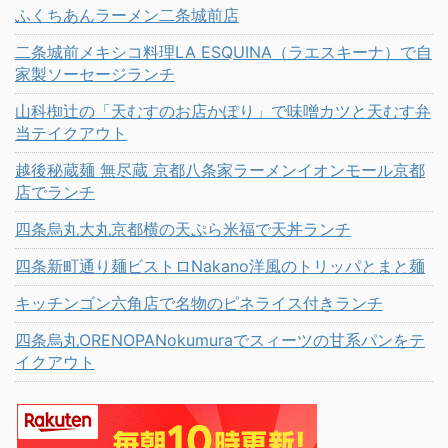
ふくちあんラーメン二条城前店
二条城前メキシコ料理LA ESQUINA（ラエスキーナ）で自
家製ソーセージランチ
山科椥辻の「天むすのお店かぽり」で味噌カツと天むす弁
当テイクアウト
越後秘蔵麺 無尽蔵 京都八条家ラーメンイオンモール京都
店でランチ
四条烏丸大丸京都横の天ぷら米福で天丼ランチ
四条新町通り麺ビストロNakano洋風のトリッパとまと麺
キッチンゴン六角店で名物のピネライス付きランチ
四条烏丸ORENOPANokumuraでスィーツの甘系パンをテ
イクアウト