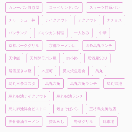
カレーパン野原屋
コッペサンドパン
スィーツ甘系パン
チャーシュー丼
テイクアウト
テクアウト
ナチョス
パンランチ
メキシカン料理
一人飲み
中華
京都ポークグリル
京都ラーメン店
四条烏丸ランチ
天津飯
天然酵母パン屋
姉小路
居酒屋SOU
居酒屋きゃ座
木屋町
炭火焼魚定食
烏丸
烏丸三条コスタ
烏丸六角
烏丸六角ランチ
烏丸御池
烏丸御池テイクアウト
烏丸御池ランチ
烏丸御池洋食ビストロ
焼きそばパン
王将烏丸御池店
豚骨醤油ラーメン
贅沢めし
野菜グリル
錦市場