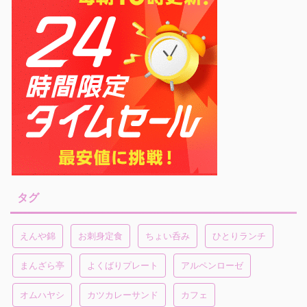
タグ
えんや錦
お刺身定食
ちょい呑み
ひとりランチ
まんざら亭
よくばりプレート
アルペンローゼ
オムハヤシ
カツカレーサンド
カフェ