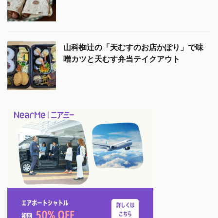
山科椥辻の「天むすのお店かぽり」で味
噌カツと天むす弁当テイクアウト