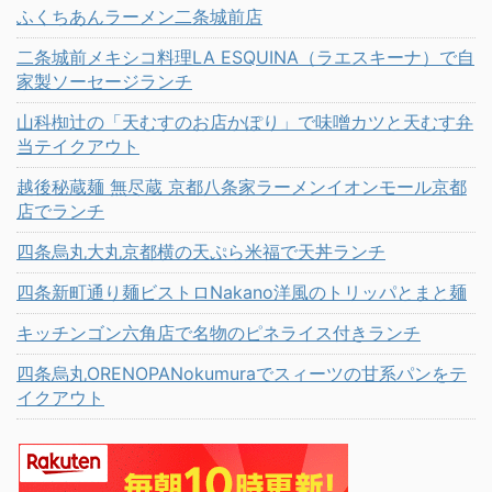
ふくちあんラーメン二条城前店
二条城前メキシコ料理LA ESQUINA（ラエスキーナ）で自
家製ソーセージランチ
山科椥辻の「天むすのお店かぽり」で味噌カツと天むす弁
当テイクアウト
越後秘蔵麺 無尽蔵 京都八条家ラーメンイオンモール京都
店でランチ
四条烏丸大丸京都横の天ぷら米福で天丼ランチ
四条新町通り麺ビストロNakano洋風のトリッパとまと麺
キッチンゴン六角店で名物のピネライス付きランチ
四条烏丸ORENOPANokumuraでスィーツの甘系パンをテ
イクアウト