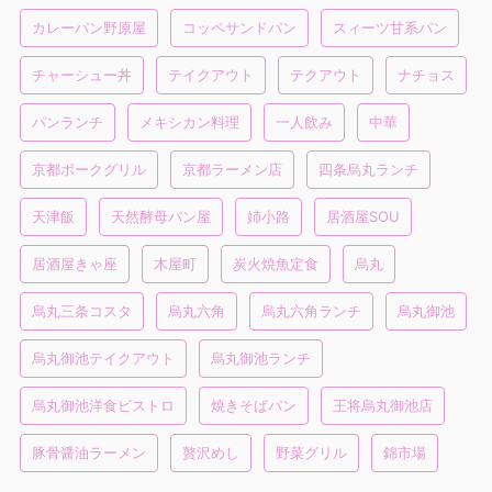
カレーパン野原屋
コッペサンドパン
スィーツ甘系パン
チャーシュー丼
テイクアウト
テクアウト
ナチョス
パンランチ
メキシカン料理
一人飲み
中華
京都ポークグリル
京都ラーメン店
四条烏丸ランチ
天津飯
天然酵母パン屋
姉小路
居酒屋SOU
居酒屋きゃ座
木屋町
炭火焼魚定食
烏丸
烏丸三条コスタ
烏丸六角
烏丸六角ランチ
烏丸御池
烏丸御池テイクアウト
烏丸御池ランチ
烏丸御池洋食ビストロ
焼きそばパン
王将烏丸御池店
豚骨醤油ラーメン
贅沢めし
野菜グリル
錦市場