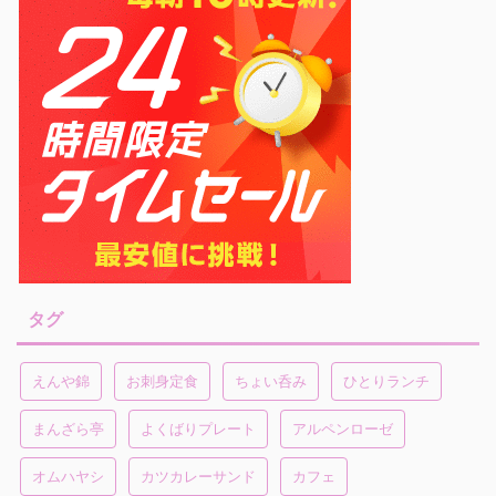
タグ
えんや錦
お刺身定食
ちょい呑み
ひとりランチ
まんざら亭
よくばりプレート
アルペンローゼ
オムハヤシ
カツカレーサンド
カフェ