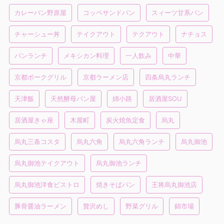
カレーパン野原屋
コッペサンドパン
スィーツ甘系パン
チャーシュー丼
テイクアウト
テクアウト
ナチョス
パンランチ
メキシカン料理
一人飲み
中華
京都ポークグリル
京都ラーメン店
四条烏丸ランチ
天津飯
天然酵母パン屋
姉小路
居酒屋SOU
居酒屋きゃ座
木屋町
炭火焼魚定食
烏丸
烏丸三条コスタ
烏丸六角
烏丸六角ランチ
烏丸御池
烏丸御池テイクアウト
烏丸御池ランチ
烏丸御池洋食ビストロ
焼きそばパン
王将烏丸御池店
豚骨醤油ラーメン
贅沢めし
野菜グリル
錦市場