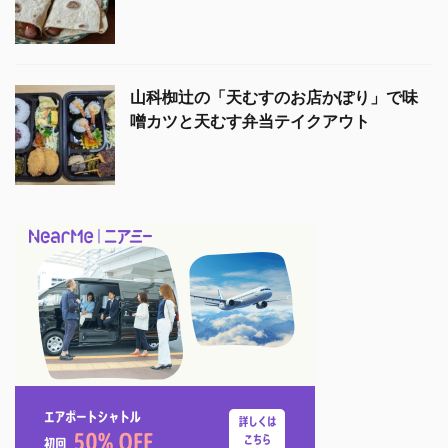
山科椥辻の「天むすのお店かぽり」で味
噌カツと天むす弁当テイクアウト