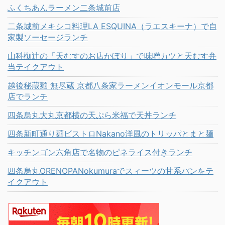
ふくちあんラーメン二条城前店
二条城前メキシコ料理LA ESQUINA（ラエスキーナ）で自
家製ソーセージランチ
山科椥辻の「天むすのお店かぽり」で味噌カツと天むす弁
当テイクアウト
越後秘蔵麺 無尽蔵 京都八条家ラーメンイオンモール京都
店でランチ
四条烏丸大丸京都横の天ぷら米福で天丼ランチ
四条新町通り麺ビストロNakano洋風のトリッパとまと麺
キッチンゴン六角店で名物のピネライス付きランチ
四条烏丸ORENOPANokumuraでスィーツの甘系パンをテ
イクアウト