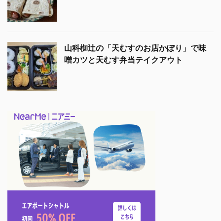
山科椥辻の「天むすのお店かぽり」で味
噌カツと天むす弁当テイクアウト