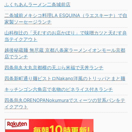
ふくちあんラーメン二条城前店
二条城前メキシコ料理LA ESQUINA（ラエスキーナ）で自
家製ソーセージランチ
山科椥辻の「天むすのお店かぽり」で味噌カツと天むす弁
当テイクアウト
越後秘蔵麺 無尽蔵 京都八条家ラーメンイオンモール京都
店でランチ
四条烏丸大丸京都横の天ぷら米福で天丼ランチ
四条新町通り麺ビストロNakano洋風のトリッパとまと麺
キッチンゴン六角店で名物のピネライス付きランチ
四条烏丸ORENOPANokumuraでスィーツの甘系パンをテ
イクアウト