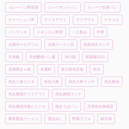
カレーパン野原屋
コッペサンドパン
スィーツ甘系パン
チャーシュー丼
テイクアウト
テクアウト
ナチョス
パンランチ
メキシカン料理
一人飲み
中華
京都ポークグリル
京都ラーメン店
四条烏丸ランチ
天津飯
天然酵母パン屋
姉小路
居酒屋SOU
居酒屋きゃ座
木屋町
炭火焼魚定食
烏丸
烏丸三条コスタ
烏丸六角
烏丸六角ランチ
烏丸御池
烏丸御池テイクアウト
烏丸御池ランチ
烏丸御池洋食ビストロ
焼きそばパン
王将烏丸御池店
豚骨醤油ラーメン
贅沢めし
野菜グリル
錦市場