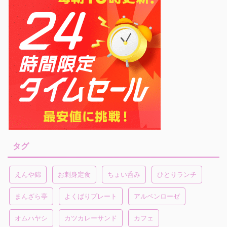
タグ
えんや錦
お刺身定食
ちょい呑み
ひとりランチ
まんざら亭
よくばりプレート
アルペンローゼ
オムハヤシ
カツカレーサンド
カフェ