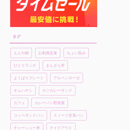
タグ
えんや錦
お刺身定食
ちょい呑み
ひとりランチ
まんざら亭
よくばりプレート
アルペンローゼ
オムハヤシ
カツカレーサンド
カフェ
カレーパン野原屋
コッペサンドパン
スィーツ甘系パン
チャーシュー丼
テイクアウト