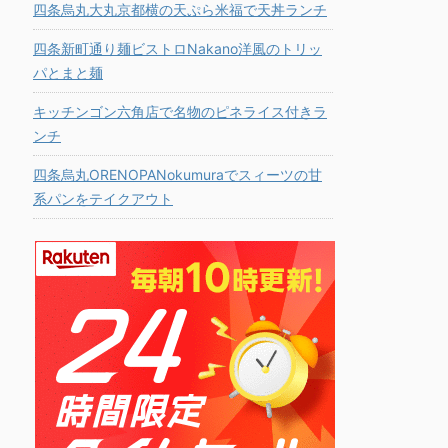
四条烏丸大丸京都横の天ぷら米福で天丼ランチ
四条新町通り麺ビストロNakano洋風のトリッ
パとまと麺
キッチンゴン六角店で名物のピネライス付きラ
ンチ
四条烏丸ORENOPANokumuraでスィーツの甘
系パンをテイクアウト