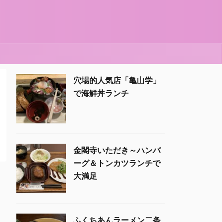
穴場的人気店「亀山学」
で海鮮丼ランチ
金閣寺いただき～ハンバ
ーグ＆トンカツランチで
大満足
ふくちあんラーメン二条