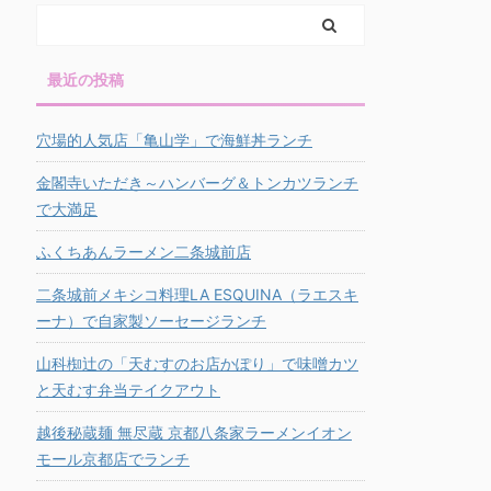
最近の投稿
穴場的人気店「亀山学」で海鮮丼ランチ
金閣寺いただき～ハンバーグ＆トンカツランチ
で大満足
ふくちあんラーメン二条城前店
二条城前メキシコ料理LA ESQUINA（ラエスキ
ーナ）で自家製ソーセージランチ
山科椥辻の「天むすのお店かぽり」で味噌カツ
と天むす弁当テイクアウト
越後秘蔵麺 無尽蔵 京都八条家ラーメンイオン
モール京都店でランチ