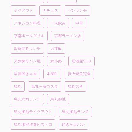
テクアウト
ナチョス
パンランチ
メキシカン料理
一人飲み
中華
京都ポークグリル
京都ラーメン店
四条烏丸ランチ
天津飯
天然酵母パン屋
姉小路
居酒屋SOU
居酒屋きゃ座
木屋町
炭火焼魚定食
烏丸
烏丸三条コスタ
烏丸六角
烏丸六角ランチ
烏丸御池
烏丸御池テイクアウト
烏丸御池ランチ
烏丸御池洋食ビストロ
焼きそばパン