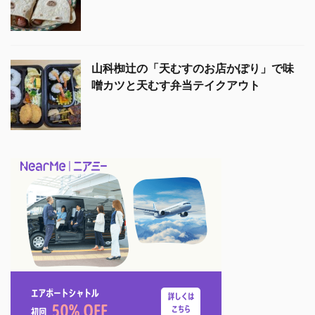
山科椥辻の「天むすのお店かぽり」で味
噌カツと天むす弁当テイクアウト