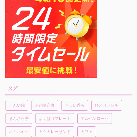
タグ
えんや錦
お刺身定食
ちょい呑み
ひとりランチ
まんざら亭
よくばりプレート
アルペンローゼ
オムハヤシ
カツカレーサンド
カフェ