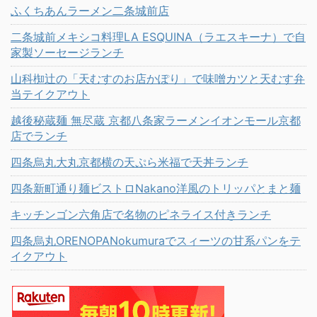
ふくちあんラーメン二条城前店
二条城前メキシコ料理LA ESQUINA（ラエスキーナ）で自
家製ソーセージランチ
山科椥辻の「天むすのお店かぽり」で味噌カツと天むす弁
当テイクアウト
越後秘蔵麺 無尽蔵 京都八条家ラーメンイオンモール京都
店でランチ
四条烏丸大丸京都横の天ぷら米福で天丼ランチ
四条新町通り麺ビストロNakano洋風のトリッパとまと麺
キッチンゴン六角店で名物のピネライス付きランチ
四条烏丸ORENOPANokumuraでスィーツの甘系パンをテ
イクアウト