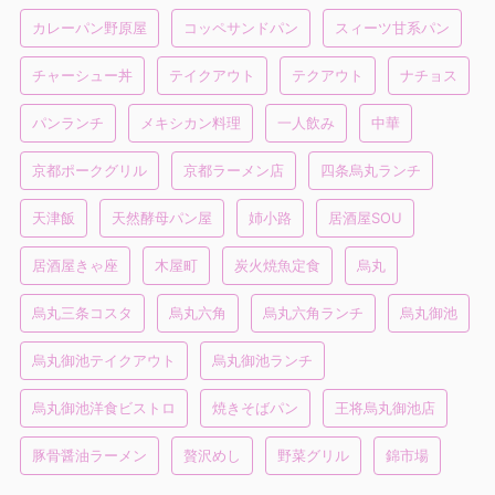
カレーパン野原屋
コッペサンドパン
スィーツ甘系パン
チャーシュー丼
テイクアウト
テクアウト
ナチョス
パンランチ
メキシカン料理
一人飲み
中華
京都ポークグリル
京都ラーメン店
四条烏丸ランチ
天津飯
天然酵母パン屋
姉小路
居酒屋SOU
居酒屋きゃ座
木屋町
炭火焼魚定食
烏丸
烏丸三条コスタ
烏丸六角
烏丸六角ランチ
烏丸御池
烏丸御池テイクアウト
烏丸御池ランチ
烏丸御池洋食ビストロ
焼きそばパン
王将烏丸御池店
豚骨醤油ラーメン
贅沢めし
野菜グリル
錦市場