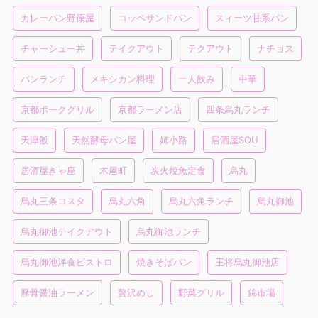
カレーパン野原屋
コッペサンドパン
スィーツ甘系パン
チャーシュー丼
テイクアウト
テクアウト
ナチョス
パンランチ
メキシカン料理
一人飲み
中華
京都ポークグリル
京都ラーメン店
四条烏丸ランチ
天津飯
天然酵母パン屋
姉小路
居酒屋SOU
居酒屋きゃ座
木屋町
炭火焼魚定食
烏丸
烏丸三条コスタ
烏丸六角
烏丸六角ランチ
烏丸御池
烏丸御池テイクアウト
烏丸御池ランチ
烏丸御池洋食ビストロ
焼きそばパン
王将烏丸御池店
豚骨醤油ラーメン
贅沢めし
野菜グリル
錦市場