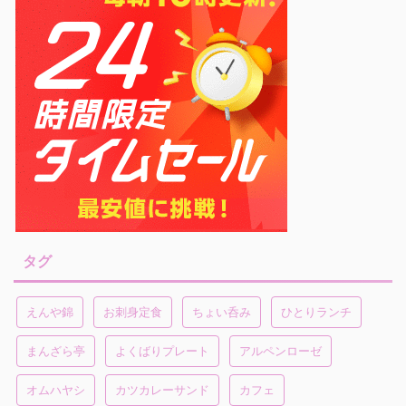
タグ
えんや錦
お刺身定食
ちょい呑み
ひとりランチ
まんざら亭
よくばりプレート
アルペンローゼ
オムハヤシ
カツカレーサンド
カフェ