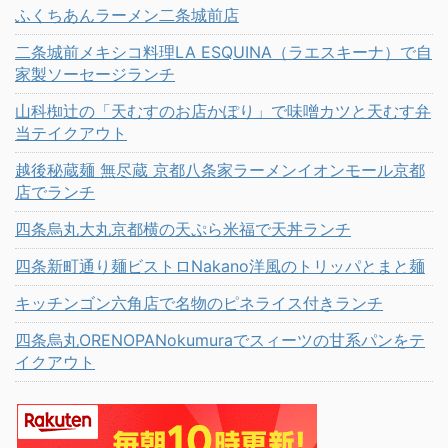
ふくちあんラーメン二条城前店
二条城前メキシコ料理LA ESQUINA（ラエスキーナ）で自
家製ソーセージランチ
山科椥辻の「天むすのお店かぽり」で味噌カツと天むす弁
当テイクアウト
越後秘蔵麺 無尽蔵 京都八条家ラーメンイオンモール京都
店でランチ
四条烏丸大丸京都横の天ぷら米福で天丼ランチ
四条新町通り麺ビストロNakano洋風のトリッパとまと麺
キッチンゴン六角店で名物のピネライス付きランチ
四条烏丸ORENOPANokumuraでスィーツの甘系パンをテ
イクアウト