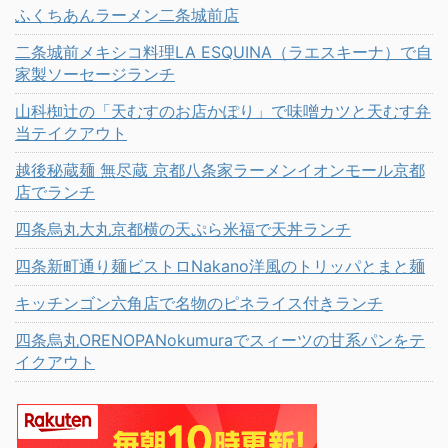
ふくちあんラーメン二条城前店
二条城前メキシコ料理LA ESQUINA（ラエスキーナ）で自
家製ソーセージランチ
山科椥辻の「天むすのお店かぽり」で味噌カツと天むす弁
当テイクアウト
越後秘蔵麺 無尽蔵 京都八条家ラーメンイオンモール京都
店でランチ
四条烏丸大丸京都横の天ぷら米福で天丼ランチ
四条新町通り麺ビストロNakano洋風のトリッパとまと麺
キッチンゴン六角店で名物のピネライス付きランチ
四条烏丸ORENOPANokumuraでスィーツの甘系パンをテ
イクアウト