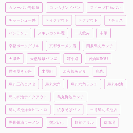
カレーパン野原屋
コッペサンドパン
スィーツ甘系パン
チャーシュー丼
テイクアウト
テクアウト
ナチョス
パンランチ
メキシカン料理
一人飲み
中華
京都ポークグリル
京都ラーメン店
四条烏丸ランチ
天津飯
天然酵母パン屋
姉小路
居酒屋SOU
居酒屋きゃ座
木屋町
炭火焼魚定食
烏丸
烏丸三条コスタ
烏丸六角
烏丸六角ランチ
烏丸御池
烏丸御池テイクアウト
烏丸御池ランチ
烏丸御池洋食ビストロ
焼きそばパン
王将烏丸御池店
豚骨醤油ラーメン
贅沢めし
野菜グリル
錦市場