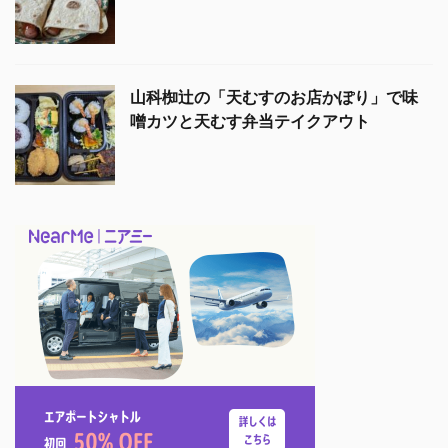
山科椥辻の「天むすのお店かぽり」で味
噌カツと天むす弁当テイクアウト