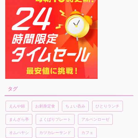
タグ
えんや錦
お刺身定食
ちょい呑み
ひとりランチ
まんざら亭
よくばりプレート
アルペンローゼ
オムハヤシ
カツカレーサンド
カフェ