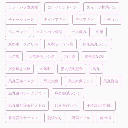
カレーパン野原屋
コッペサンドパン
スィーツ甘系パン
チャーシュー丼
テイクアウト
テクアウト
ナチョス
パンランチ
メキシカン料理
一人飲み
中華
京都ポークグリル
京都ラーメン店
四条烏丸ランチ
天津飯
天然酵母パン屋
姉小路
居酒屋SOU
居酒屋きゃ座
木屋町
炭火焼魚定食
烏丸
烏丸三条コスタ
烏丸六角
烏丸六角ランチ
烏丸御池
烏丸御池テイクアウト
烏丸御池ランチ
烏丸御池洋食ビストロ
焼きそばパン
王将烏丸御池店
豚骨醤油ラーメン
贅沢めし
野菜グリル
錦市場