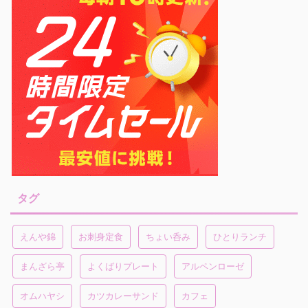
タグ
えんや錦
お刺身定食
ちょい呑み
ひとりランチ
まんざら亭
よくばりプレート
アルペンローゼ
オムハヤシ
カツカレーサンド
カフェ