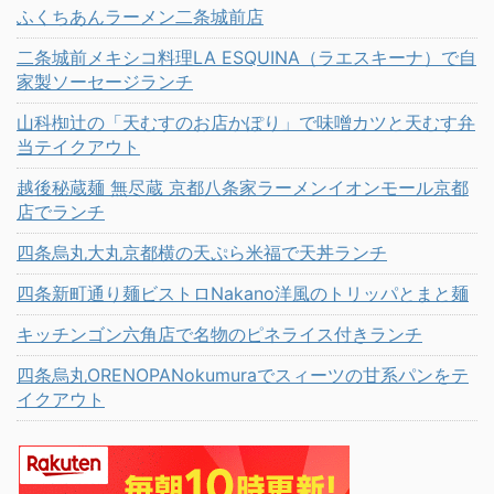
ふくちあんラーメン二条城前店
二条城前メキシコ料理LA ESQUINA（ラエスキーナ）で自
家製ソーセージランチ
山科椥辻の「天むすのお店かぽり」で味噌カツと天むす弁
当テイクアウト
越後秘蔵麺 無尽蔵 京都八条家ラーメンイオンモール京都
店でランチ
四条烏丸大丸京都横の天ぷら米福で天丼ランチ
四条新町通り麺ビストロNakano洋風のトリッパとまと麺
キッチンゴン六角店で名物のピネライス付きランチ
四条烏丸ORENOPANokumuraでスィーツの甘系パンをテ
イクアウト