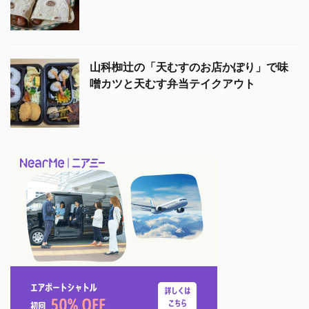
山科椥辻の「天むすのお店かぽり」で味
噌カツと天むす弁当テイクアウト