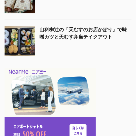
山科椥辻の「天むすのお店かぽり」で味
噌カツと天むす弁当テイクアウト