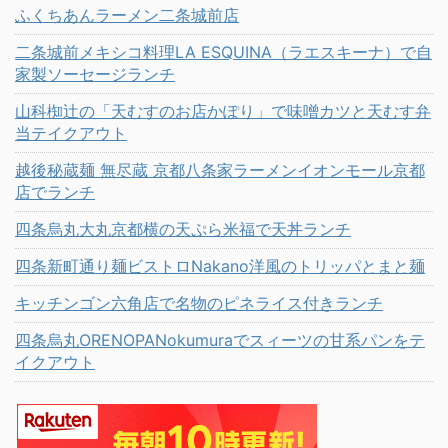
ふくちあんラーメン二条城前店
二条城前メキシコ料理LA ESQUINA（ラエスキーナ）で自
家製ソーセージランチ
山科椥辻の「天むすのお店かぽり」で味噌カツと天むす弁
当テイクアウト
越後秘蔵麺 無尽蔵 京都八条家ラーメンイオンモール京都
店でランチ
四条烏丸大丸京都横の天ぷら米福で天丼ランチ
四条新町通り麺ビストロNakano洋風のトリッパとまと麺
キッチンゴン六角店で名物のピネライス付きランチ
四条烏丸ORENOPANokumuraでスィーツの甘系パンをテ
イクアウト