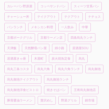
カレーパン野原屋
コッペサンドパン
スィーツ甘系パン
チャーシュー丼
テイクアウト
テクアウト
ナチョス
パンランチ
メキシカン料理
一人飲み
中華
京都ポークグリル
京都ラーメン店
四条烏丸ランチ
天津飯
天然酵母パン屋
姉小路
居酒屋SOU
居酒屋きゃ座
木屋町
炭火焼魚定食
烏丸
烏丸三条コスタ
烏丸六角
烏丸六角ランチ
烏丸御池
烏丸御池テイクアウト
烏丸御池ランチ
烏丸御池洋食ビストロ
焼きそばパン
王将烏丸御池店
豚骨醤油ラーメン
贅沢めし
野菜グリル
錦市場