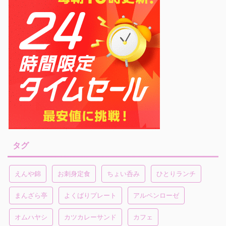
タグ
えんや錦
お刺身定食
ちょい呑み
ひとりランチ
まんざら亭
よくばりプレート
アルペンローゼ
オムハヤシ
カツカレーサンド
カフェ