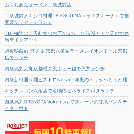
ふくちあんラーメン二条城前店
二条城前メキシコ料理LA ESQUINA（ラエスキーナ）で自
家製ソーセージランチ
山科椥辻の「天むすのお店かぽり」で味噌カツと天むす弁
当テイクアウト
越後秘蔵麺 無尽蔵 京都八条家ラーメンイオンモール京都
店でランチ
四条烏丸大丸京都横の天ぷら米福で天丼ランチ
四条新町通り麺ビストロNakano洋風のトリッパとまと麺
キッチンゴン六角店で名物のピネライス付きランチ
四条烏丸ORENOPANokumuraでスィーツの甘系パンをテ
イクアウト