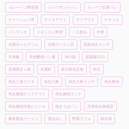
カレーパン野原屋
コッペサンドパン
スィーツ甘系パン
チャーシュー丼
テイクアウト
テクアウト
ナチョス
パンランチ
メキシカン料理
一人飲み
中華
京都ポークグリル
京都ラーメン店
四条烏丸ランチ
天津飯
天然酵母パン屋
姉小路
居酒屋SOU
居酒屋きゃ座
木屋町
炭火焼魚定食
烏丸
烏丸三条コスタ
烏丸六角
烏丸六角ランチ
烏丸御池
烏丸御池テイクアウト
烏丸御池ランチ
烏丸御池洋食ビストロ
焼きそばパン
王将烏丸御池店
豚骨醤油ラーメン
贅沢めし
野菜グリル
錦市場