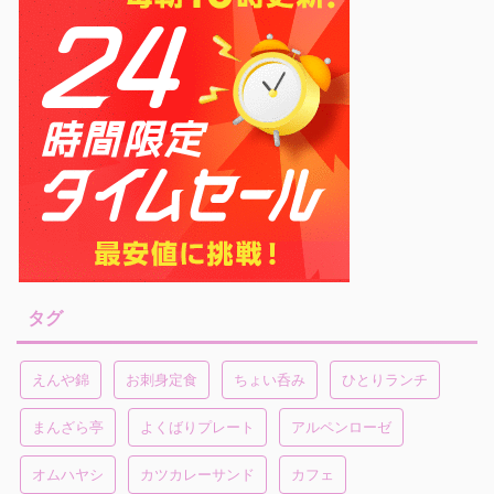
タグ
えんや錦
お刺身定食
ちょい呑み
ひとりランチ
まんざら亭
よくばりプレート
アルペンローゼ
オムハヤシ
カツカレーサンド
カフェ