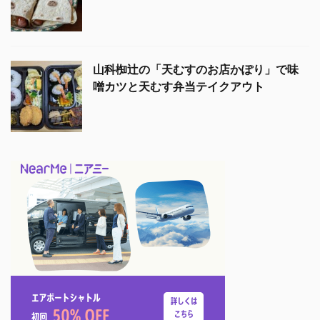
山科椥辻の「天むすのお店かぽり」で味
噌カツと天むす弁当テイクアウト