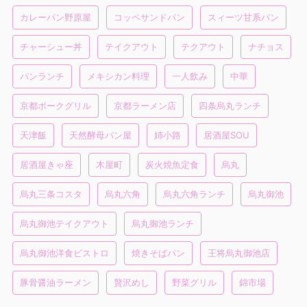
カレーパン野原屋
コッペサンドパン
スィーツ甘系パン
チャーシュー丼
テイクアウト
テクアウト
ナチョス
パンランチ
メキシカン料理
一人飲み
中華
京都ポークグリル
京都ラーメン店
四条烏丸ランチ
天津飯
天然酵母パン屋
姉小路
居酒屋SOU
居酒屋きゃ座
木屋町
炭火焼魚定食
烏丸
烏丸三条コスタ
烏丸六角
烏丸六角ランチ
烏丸御池
烏丸御池テイクアウト
烏丸御池ランチ
烏丸御池洋食ビストロ
焼きそばパン
王将烏丸御池店
豚骨醤油ラーメン
贅沢めし
野菜グリル
錦市場