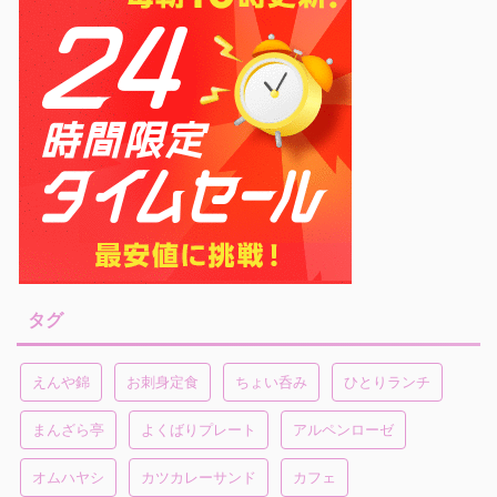
タグ
えんや錦
お刺身定食
ちょい呑み
ひとりランチ
まんざら亭
よくばりプレート
アルペンローゼ
オムハヤシ
カツカレーサンド
カフェ