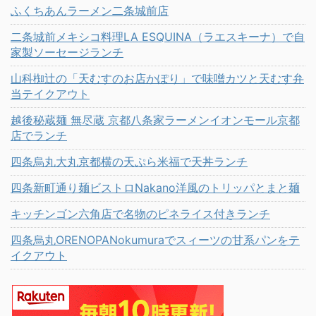
ふくちあんラーメン二条城前店
二条城前メキシコ料理LA ESQUINA（ラエスキーナ）で自
家製ソーセージランチ
山科椥辻の「天むすのお店かぽり」で味噌カツと天むす弁
当テイクアウト
越後秘蔵麺 無尽蔵 京都八条家ラーメンイオンモール京都
店でランチ
四条烏丸大丸京都横の天ぷら米福で天丼ランチ
四条新町通り麺ビストロNakano洋風のトリッパとまと麺
キッチンゴン六角店で名物のピネライス付きランチ
四条烏丸ORENOPANokumuraでスィーツの甘系パンをテ
イクアウト