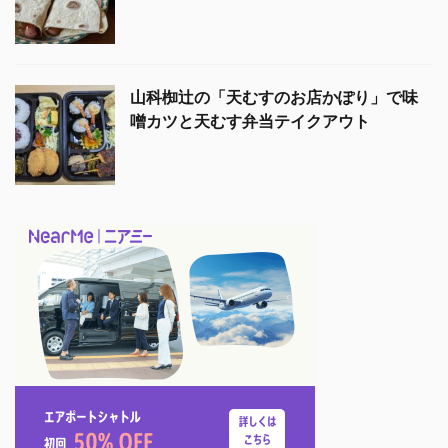
山科椥辻の「天むすのお店かぽり」で味
噌カツと天むす弁当テイクアウト