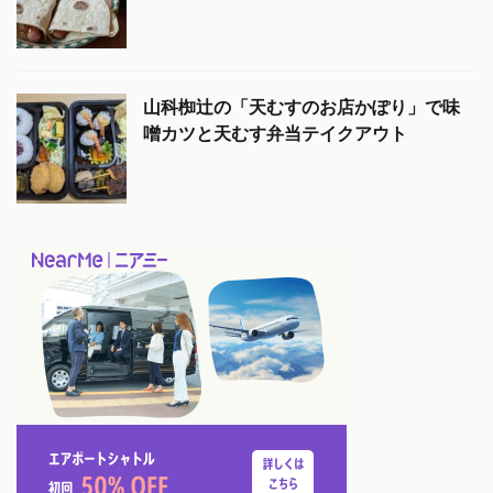
山科椥辻の「天むすのお店かぽり」で味
噌カツと天むす弁当テイクアウト