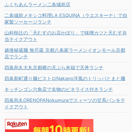
ふくちあんラーメン二条城前店
二条城前メキシコ料理LA ESQUINA（ラエスキーナ）で自
家製ソーセージランチ
山科椥辻の「天むすのお店かぽり」で味噌カツと天むす弁
当テイクアウト
越後秘蔵麺 無尽蔵 京都八条家ラーメンイオンモール京都
店でランチ
四条烏丸大丸京都横の天ぷら米福で天丼ランチ
四条新町通り麺ビストロNakano洋風のトリッパとまと麺
キッチンゴン六角店で名物のピネライス付きランチ
四条烏丸ORENOPANokumuraでスィーツの甘系パンをテ
イクアウト