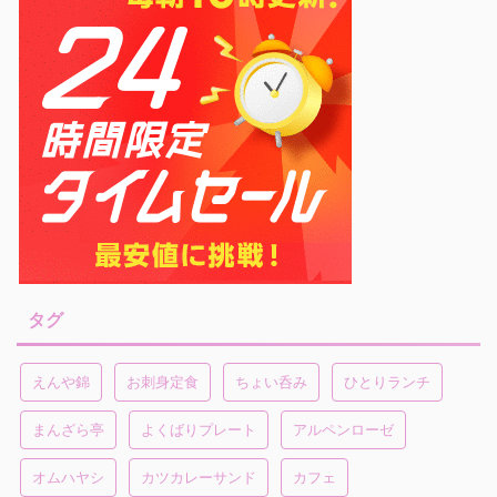
タグ
えんや錦
お刺身定食
ちょい呑み
ひとりランチ
まんざら亭
よくばりプレート
アルペンローゼ
オムハヤシ
カツカレーサンド
カフェ