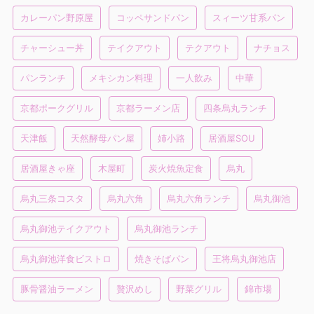
カレーパン野原屋
コッペサンドパン
スィーツ甘系パン
チャーシュー丼
テイクアウト
テクアウト
ナチョス
パンランチ
メキシカン料理
一人飲み
中華
京都ポークグリル
京都ラーメン店
四条烏丸ランチ
天津飯
天然酵母パン屋
姉小路
居酒屋SOU
居酒屋きゃ座
木屋町
炭火焼魚定食
烏丸
烏丸三条コスタ
烏丸六角
烏丸六角ランチ
烏丸御池
烏丸御池テイクアウト
烏丸御池ランチ
烏丸御池洋食ビストロ
焼きそばパン
王将烏丸御池店
豚骨醤油ラーメン
贅沢めし
野菜グリル
錦市場