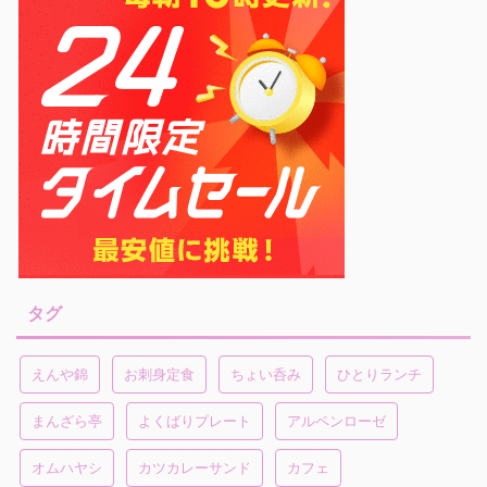
タグ
えんや錦
お刺身定食
ちょい呑み
ひとりランチ
まんざら亭
よくばりプレート
アルペンローゼ
オムハヤシ
カツカレーサンド
カフェ