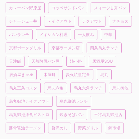
カレーパン野原屋
コッペサンドパン
スィーツ甘系パン
チャーシュー丼
テイクアウト
テクアウト
ナチョス
パンランチ
メキシカン料理
一人飲み
中華
京都ポークグリル
京都ラーメン店
四条烏丸ランチ
天津飯
天然酵母パン屋
姉小路
居酒屋SOU
居酒屋きゃ座
木屋町
炭火焼魚定食
烏丸
烏丸三条コスタ
烏丸六角
烏丸六角ランチ
烏丸御池
烏丸御池テイクアウト
烏丸御池ランチ
烏丸御池洋食ビストロ
焼きそばパン
王将烏丸御池店
豚骨醤油ラーメン
贅沢めし
野菜グリル
錦市場