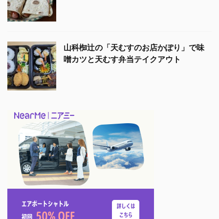
山科椥辻の「天むすのお店かぽり」で味
噌カツと天むす弁当テイクアウト