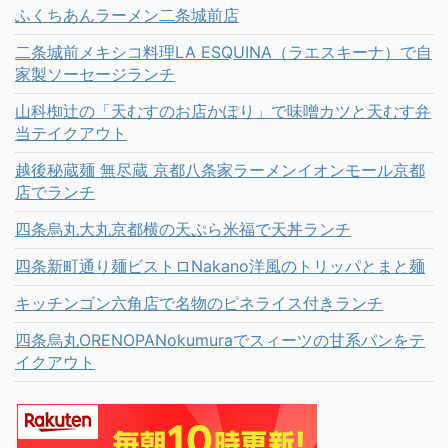
ふくちあんラーメン二条城前店
二条城前メキシコ料理LA ESQUINA（ラエスキーナ）で自
家製ソーセージランチ
山科椥辻の「天むすのお店かぽり」で味噌カツと天むす弁
当テイクアウト
越後秘蔵麺 無尽蔵 京都八条家ラーメンイオンモール京都
店でランチ
四条烏丸大丸京都横の天ぷら米福で天丼ランチ
四条新町通り麺ビストロNakano洋風のトリッパとまと麺
キッチンゴン六角店で名物のピネライス付きランチ
四条烏丸ORENOPANokumuraでスィーツの甘系パンをテ
イクアウト