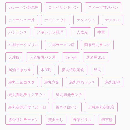
カレーパン野原屋
コッペサンドパン
スィーツ甘系パン
チャーシュー丼
テイクアウト
テクアウト
ナチョス
パンランチ
メキシカン料理
一人飲み
中華
京都ポークグリル
京都ラーメン店
四条烏丸ランチ
天津飯
天然酵母パン屋
姉小路
居酒屋SOU
居酒屋きゃ座
木屋町
炭火焼魚定食
烏丸
烏丸三条コスタ
烏丸六角
烏丸六角ランチ
烏丸御池
烏丸御池テイクアウト
烏丸御池ランチ
烏丸御池洋食ビストロ
焼きそばパン
王将烏丸御池店
豚骨醤油ラーメン
贅沢めし
野菜グリル
錦市場