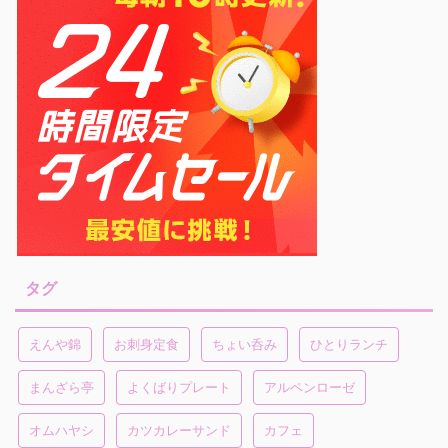
タグ
えんや錦
お刺身定食
ちょい呑み
ひとりランチ
まんざら亭
よくばりプレート
アルペンローゼ
オムハヤシ
カツカレーサンド
カフェ