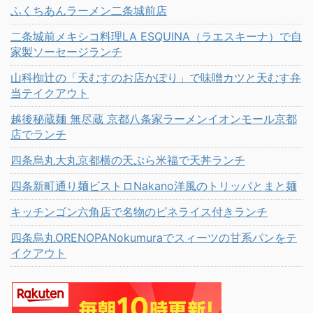
ふくちあんラーメン二条城前店
二条城前メキシコ料理LA ESQUINA（ラエスキーナ）で自
家製ソーセージランチ
山科椥辻の「天むすのお店かぽり」で味噌カツと天むす弁
当テイクアウト
越後秘蔵麺 無尽蔵 京都八条家ラーメンイオンモール京都
店でランチ
四条烏丸大丸京都横の天ぷら米福で天丼ランチ
四条新町通り麺ビストロNakano洋風のトリッパとまと麺
キッチンゴン六角店で名物のピネライス付きランチ
四条烏丸ORENOPANokumuraでスィーツの甘系パンをテ
イクアウト