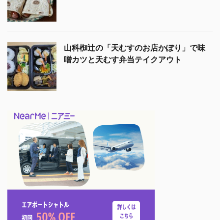
山科椥辻の「天むすのお店かぽり」で味
噌カツと天むす弁当テイクアウト