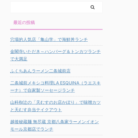
最近の投稿
穴場的人気店「亀山学」で海鮮丼ランチ
金閣寺いただき～ハンバーグ＆トンカツランチ
で大満足
ふくちあんラーメン二条城前店
二条城前メキシコ料理LA ESQUINA（ラエスキ
ーナ）で自家製ソーセージランチ
山科椥辻の「天むすのお店かぽり」で味噌カツ
と天むす弁当テイクアウト
越後秘蔵麺 無尽蔵 京都八条家ラーメンイオン
モール京都店でランチ