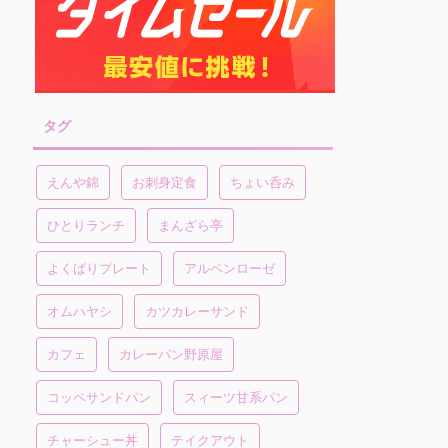
タグ
えんや錦
お刺身定食
ちょい呑み
ひとりランチ
まんざら亭
よくばりプレート
アルペンローゼ
オムハヤシ
カツカレーサンド
カフェ
カレーパン野原屋
コッペサンドパン
スィーツ甘系パン
チャーシュー丼
テイクアウト