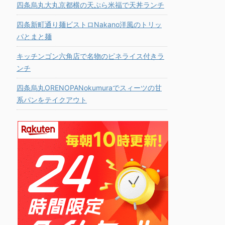
四条烏丸大丸京都横の天ぷら米福で天丼ランチ
四条新町通り麺ビストロNakano洋風のトリッ
パとまと麺
キッチンゴン六角店で名物のピネライス付きラ
ンチ
四条烏丸ORENOPANokumuraでスィーツの甘
系パンをテイクアウト