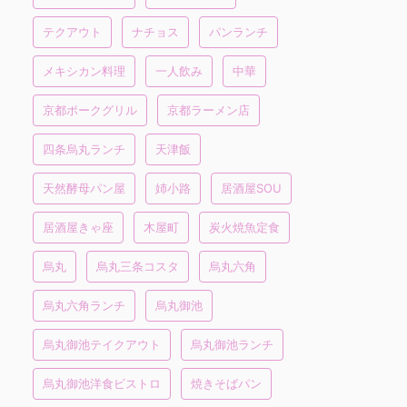
テクアウト
ナチョス
パンランチ
メキシカン料理
一人飲み
中華
京都ポークグリル
京都ラーメン店
四条烏丸ランチ
天津飯
天然酵母パン屋
姉小路
居酒屋SOU
居酒屋きゃ座
木屋町
炭火焼魚定食
烏丸
烏丸三条コスタ
烏丸六角
烏丸六角ランチ
烏丸御池
烏丸御池テイクアウト
烏丸御池ランチ
烏丸御池洋食ビストロ
焼きそばパン