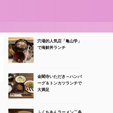
穴場的人気店「亀山学」
で海鮮丼ランチ
金閣寺いただき～ハンバ
ーグ＆トンカツランチで
大満足
ふくちあんラーメン二条