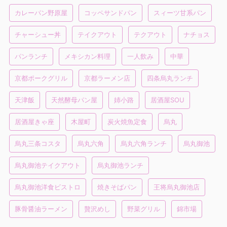
カレーパン野原屋
コッペサンドパン
スィーツ甘系パン
チャーシュー丼
テイクアウト
テクアウト
ナチョス
パンランチ
メキシカン料理
一人飲み
中華
京都ポークグリル
京都ラーメン店
四条烏丸ランチ
天津飯
天然酵母パン屋
姉小路
居酒屋SOU
居酒屋きゃ座
木屋町
炭火焼魚定食
烏丸
烏丸三条コスタ
烏丸六角
烏丸六角ランチ
烏丸御池
烏丸御池テイクアウト
烏丸御池ランチ
烏丸御池洋食ビストロ
焼きそばパン
王将烏丸御池店
豚骨醤油ラーメン
贅沢めし
野菜グリル
錦市場