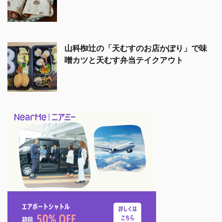
山科椥辻の「天むすのお店かぽり」で味
噌カツと天むす弁当テイクアウト