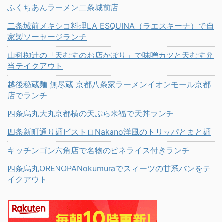
ふくちあんラーメン二条城前店
二条城前メキシコ料理LA ESQUINA（ラエスキーナ）で自
家製ソーセージランチ
山科椥辻の「天むすのお店かぽり」で味噌カツと天むす弁
当テイクアウト
越後秘蔵麺 無尽蔵 京都八条家ラーメンイオンモール京都
店でランチ
四条烏丸大丸京都横の天ぷら米福で天丼ランチ
四条新町通り麺ビストロNakano洋風のトリッパとまと麺
キッチンゴン六角店で名物のピネライス付きランチ
四条烏丸ORENOPANokumuraでスィーツの甘系パンをテ
イクアウト