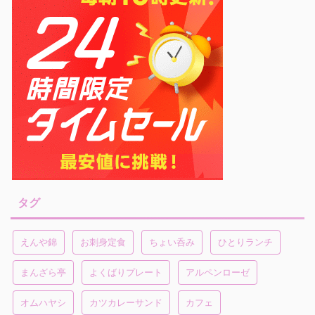
タグ
えんや錦
お刺身定食
ちょい呑み
ひとりランチ
まんざら亭
よくばりプレート
アルペンローゼ
オムハヤシ
カツカレーサンド
カフェ