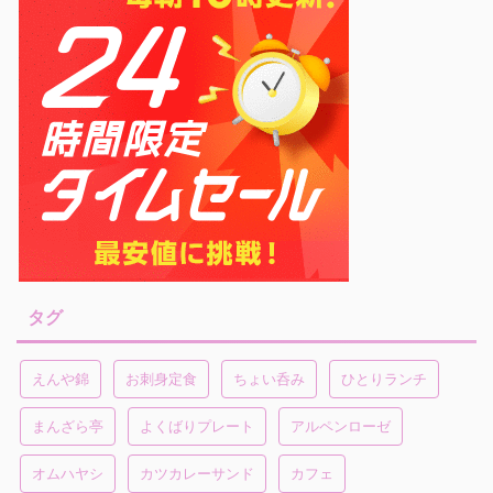
タグ
えんや錦
お刺身定食
ちょい呑み
ひとりランチ
まんざら亭
よくばりプレート
アルペンローゼ
オムハヤシ
カツカレーサンド
カフェ