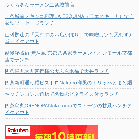
ふくちあんラーメン二条城前店
二条城前メキシコ料理LA ESQUINA（ラエスキーナ）で自
家製ソーセージランチ
山科椥辻の「天むすのお店かぽり」で味噌カツと天むす弁
当テイクアウト
越後秘蔵麺 無尽蔵 京都八条家ラーメンイオンモール京都
店でランチ
四条烏丸大丸京都横の天ぷら米福で天丼ランチ
四条新町通り麺ビストロNakano洋風のトリッパとまと麺
キッチンゴン六角店で名物のピネライス付きランチ
四条烏丸ORENOPANokumuraでスィーツの甘系パンをテ
イクアウト