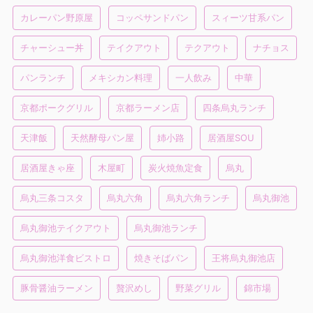
カレーパン野原屋
コッペサンドパン
スィーツ甘系パン
チャーシュー丼
テイクアウト
テクアウト
ナチョス
パンランチ
メキシカン料理
一人飲み
中華
京都ポークグリル
京都ラーメン店
四条烏丸ランチ
天津飯
天然酵母パン屋
姉小路
居酒屋SOU
居酒屋きゃ座
木屋町
炭火焼魚定食
烏丸
烏丸三条コスタ
烏丸六角
烏丸六角ランチ
烏丸御池
烏丸御池テイクアウト
烏丸御池ランチ
烏丸御池洋食ビストロ
焼きそばパン
王将烏丸御池店
豚骨醤油ラーメン
贅沢めし
野菜グリル
錦市場