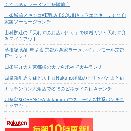
ふくちあんラーメン二条城前店
二条城前メキシコ料理LA ESQUINA（ラエスキーナ）で自
家製ソーセージランチ
山科椥辻の「天むすのお店かぽり」で味噌カツと天むす弁
当テイクアウト
越後秘蔵麺 無尽蔵 京都八条家ラーメンイオンモール京都
店でランチ
四条烏丸大丸京都横の天ぷら米福で天丼ランチ
四条新町通り麺ビストロNakano洋風のトリッパとまと麺
キッチンゴン六角店で名物のピネライス付きランチ
四条烏丸ORENOPANokumuraでスィーツの甘系パンをテ
イクアウト