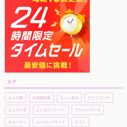
タグ
えんや錦
お刺身定食
ちょい呑み
ひとりランチ
まんざら亭
よくばりプレート
アルペンローゼ
オムハヤシ
カツカレーサンド
カフェ