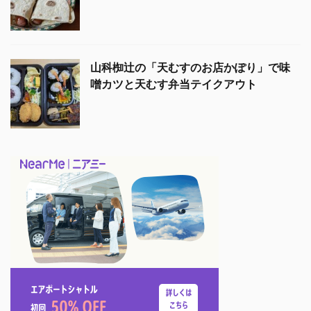
山科椥辻の「天むすのお店かぽり」で味
噌カツと天むす弁当テイクアウト