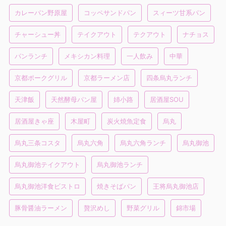
カレーパン野原屋
コッペサンドパン
スィーツ甘系パン
チャーシュー丼
テイクアウト
テクアウト
ナチョス
パンランチ
メキシカン料理
一人飲み
中華
京都ポークグリル
京都ラーメン店
四条烏丸ランチ
天津飯
天然酵母パン屋
姉小路
居酒屋SOU
居酒屋きゃ座
木屋町
炭火焼魚定食
烏丸
烏丸三条コスタ
烏丸六角
烏丸六角ランチ
烏丸御池
烏丸御池テイクアウト
烏丸御池ランチ
烏丸御池洋食ビストロ
焼きそばパン
王将烏丸御池店
豚骨醤油ラーメン
贅沢めし
野菜グリル
錦市場