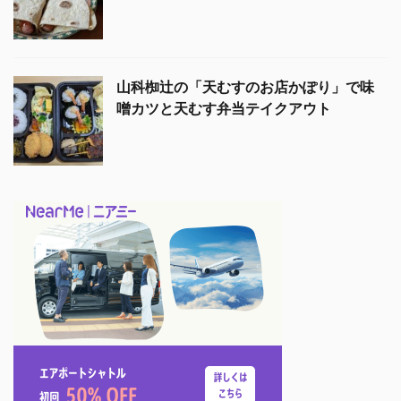
山科椥辻の「天むすのお店かぽり」で味
噌カツと天むす弁当テイクアウト