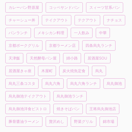
カレーパン野原屋
コッペサンドパン
スィーツ甘系パン
チャーシュー丼
テイクアウト
テクアウト
ナチョス
パンランチ
メキシカン料理
一人飲み
中華
京都ポークグリル
京都ラーメン店
四条烏丸ランチ
天津飯
天然酵母パン屋
姉小路
居酒屋SOU
居酒屋きゃ座
木屋町
炭火焼魚定食
烏丸
烏丸三条コスタ
烏丸六角
烏丸六角ランチ
烏丸御池
烏丸御池テイクアウト
烏丸御池ランチ
烏丸御池洋食ビストロ
焼きそばパン
王将烏丸御池店
豚骨醤油ラーメン
贅沢めし
野菜グリル
錦市場