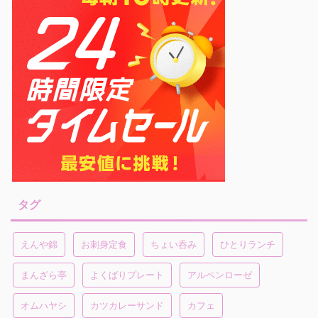
タグ
えんや錦
お刺身定食
ちょい呑み
ひとりランチ
まんざら亭
よくばりプレート
アルペンローゼ
オムハヤシ
カツカレーサンド
カフェ