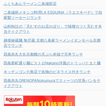
ふくちあんラーメン二条城前店
二条城前メキシコ料理LA ESQUINA（ラエスキーナ）で自
家製ソーセージランチ
山科椥辻の「天むすのお店かぽり」で味噌カツと天むす弁
当テイクアウト
越後秘蔵麺 無尽蔵 京都八条家ラーメンイオンモール京都
店でランチ
四条烏丸大丸京都横の天ぷら米福で天丼ランチ
四条新町通り麺ビストロNakano洋風のトリッパとまと麺
キッチンゴン六角店で名物のピネライス付きランチ
四条烏丸ORENOPANokumuraでスィーツの甘系パンをテ
イクアウト