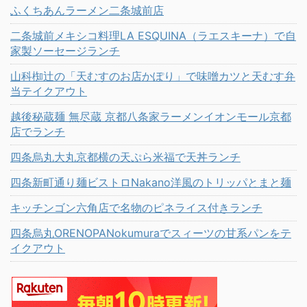
ふくちあんラーメン二条城前店
二条城前メキシコ料理LA ESQUINA（ラエスキーナ）で自
家製ソーセージランチ
山科椥辻の「天むすのお店かぽり」で味噌カツと天むす弁
当テイクアウト
越後秘蔵麺 無尽蔵 京都八条家ラーメンイオンモール京都
店でランチ
四条烏丸大丸京都横の天ぷら米福で天丼ランチ
四条新町通り麺ビストロNakano洋風のトリッパとまと麺
キッチンゴン六角店で名物のピネライス付きランチ
四条烏丸ORENOPANokumuraでスィーツの甘系パンをテ
イクアウト