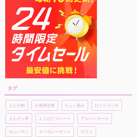
タグ
えんや錦
お刺身定食
ちょい呑み
ひとりランチ
まんざら亭
よくばりプレート
アルペンローゼ
オムハヤシ
カツカレーサンド
カフェ