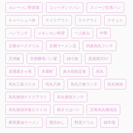
カレーパン野原屋
コッペサンドパン
スィーツ甘系パン
チャーシュー丼
テイクアウト
テクアウト
ナチョス
パンランチ
メキシカン料理
一人飲み
中華
京都ポークグリル
京都ラーメン店
四条烏丸ランチ
天津飯
天然酵母パン屋
姉小路
居酒屋SOU
居酒屋きゃ座
木屋町
炭火焼魚定食
烏丸
烏丸三条コスタ
烏丸六角
烏丸六角ランチ
烏丸御池
烏丸御池テイクアウト
烏丸御池ランチ
烏丸御池洋食ビストロ
焼きそばパン
王将烏丸御池店
豚骨醤油ラーメン
贅沢めし
野菜グリル
錦市場