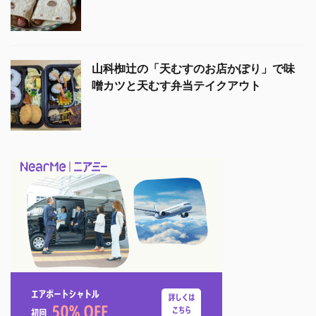
山科椥辻の「天むすのお店かぽり」で味
噌カツと天むす弁当テイクアウト