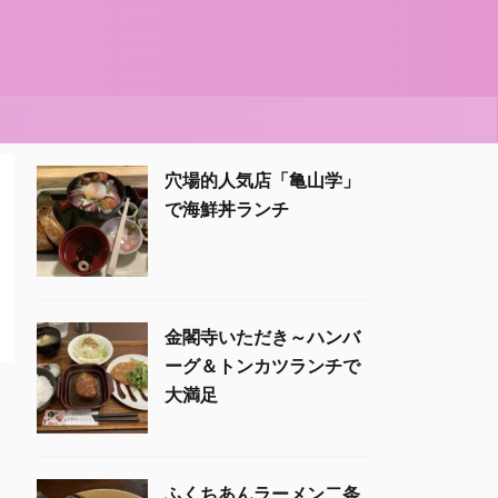
穴場的人気店「亀山学」
で海鮮丼ランチ
金閣寺いただき～ハンバ
ーグ＆トンカツランチで
大満足
ふくちあんラーメン二条