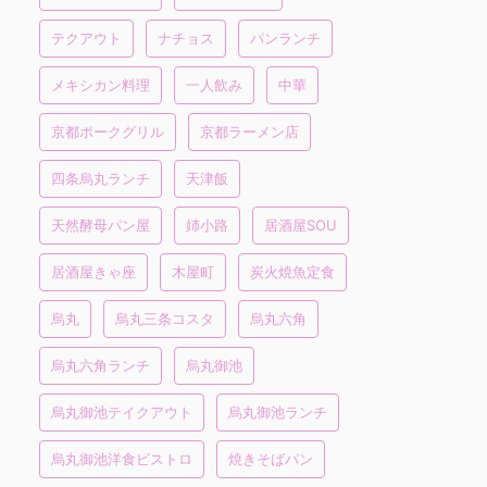
テクアウト
ナチョス
パンランチ
メキシカン料理
一人飲み
中華
京都ポークグリル
京都ラーメン店
四条烏丸ランチ
天津飯
天然酵母パン屋
姉小路
居酒屋SOU
居酒屋きゃ座
木屋町
炭火焼魚定食
烏丸
烏丸三条コスタ
烏丸六角
烏丸六角ランチ
烏丸御池
烏丸御池テイクアウト
烏丸御池ランチ
烏丸御池洋食ビストロ
焼きそばパン