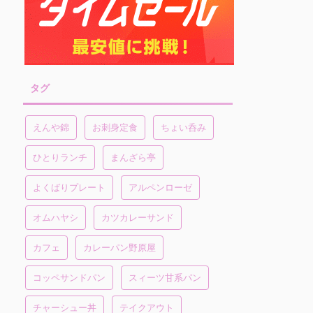
タグ
えんや錦
お刺身定食
ちょい呑み
ひとりランチ
まんざら亭
よくばりプレート
アルペンローゼ
オムハヤシ
カツカレーサンド
カフェ
カレーパン野原屋
コッペサンドパン
スィーツ甘系パン
チャーシュー丼
テイクアウト