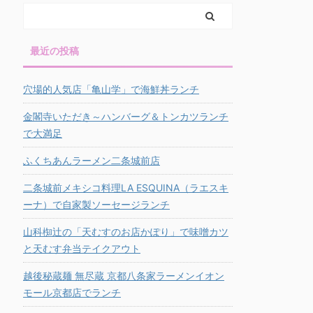
最近の投稿
穴場的人気店「亀山学」で海鮮丼ランチ
金閣寺いただき～ハンバーグ＆トンカツランチ
で大満足
ふくちあんラーメン二条城前店
二条城前メキシコ料理LA ESQUINA（ラエスキ
ーナ）で自家製ソーセージランチ
山科椥辻の「天むすのお店かぽり」で味噌カツ
と天むす弁当テイクアウト
越後秘蔵麺 無尽蔵 京都八条家ラーメンイオン
モール京都店でランチ