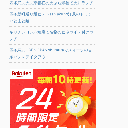
四条烏丸大丸京都横の天ぷら米福で天丼ランチ
四条新町通り麺ビストロNakano洋風のトリッ
パとまと麺
キッチンゴン六角店で名物のピネライス付きラ
ンチ
四条烏丸ORENOPANokumuraでスィーツの甘
系パンをテイクアウト