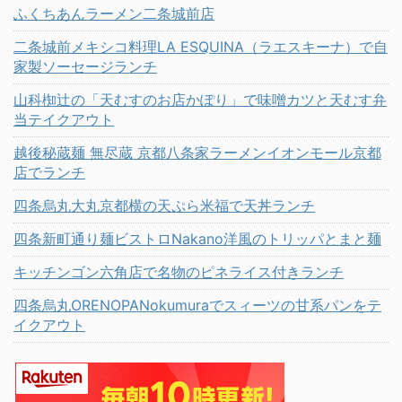
ふくちあんラーメン二条城前店
二条城前メキシコ料理LA ESQUINA（ラエスキーナ）で自
家製ソーセージランチ
山科椥辻の「天むすのお店かぽり」で味噌カツと天むす弁
当テイクアウト
越後秘蔵麺 無尽蔵 京都八条家ラーメンイオンモール京都
店でランチ
四条烏丸大丸京都横の天ぷら米福で天丼ランチ
四条新町通り麺ビストロNakano洋風のトリッパとまと麺
キッチンゴン六角店で名物のピネライス付きランチ
四条烏丸ORENOPANokumuraでスィーツの甘系パンをテ
イクアウト