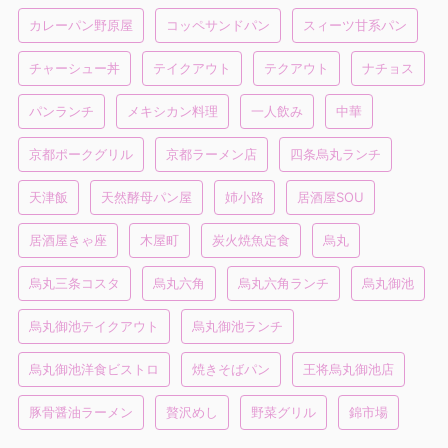
カレーパン野原屋
コッペサンドパン
スィーツ甘系パン
チャーシュー丼
テイクアウト
テクアウト
ナチョス
パンランチ
メキシカン料理
一人飲み
中華
京都ポークグリル
京都ラーメン店
四条烏丸ランチ
天津飯
天然酵母パン屋
姉小路
居酒屋SOU
居酒屋きゃ座
木屋町
炭火焼魚定食
烏丸
烏丸三条コスタ
烏丸六角
烏丸六角ランチ
烏丸御池
烏丸御池テイクアウト
烏丸御池ランチ
烏丸御池洋食ビストロ
焼きそばパン
王将烏丸御池店
豚骨醤油ラーメン
贅沢めし
野菜グリル
錦市場