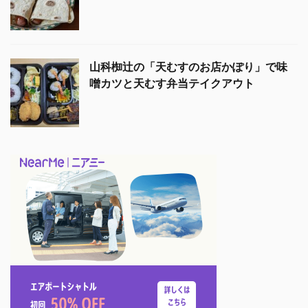
山科椥辻の「天むすのお店かぽり」で味
噌カツと天むす弁当テイクアウト