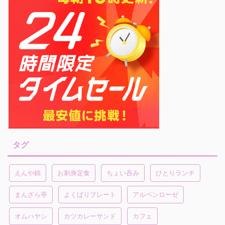
タグ
えんや錦
お刺身定食
ちょい呑み
ひとりランチ
まんざら亭
よくばりプレート
アルペンローゼ
オムハヤシ
カツカレーサンド
カフェ