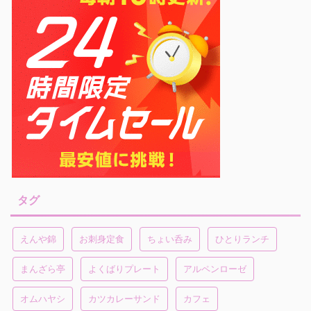
タグ
えんや錦
お刺身定食
ちょい呑み
ひとりランチ
まんざら亭
よくばりプレート
アルペンローゼ
オムハヤシ
カツカレーサンド
カフェ