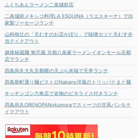
ふくちあんラーメン二条城前店
二条城前メキシコ料理LA ESQUINA（ラエスキーナ）で自
家製ソーセージランチ
山科椥辻の「天むすのお店かぽり」で味噌カツと天むす弁
当テイクアウト
越後秘蔵麺 無尽蔵 京都八条家ラーメンイオンモール京都
店でランチ
四条烏丸大丸京都横の天ぷら米福で天丼ランチ
四条新町通り麺ビストロNakano洋風のトリッパとまと麺
キッチンゴン六角店で名物のピネライス付きランチ
四条烏丸ORENOPANokumuraでスィーツの甘系パンをテ
イクアウト