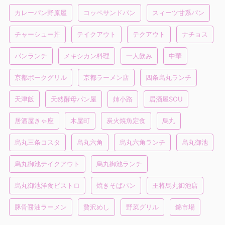
カレーパン野原屋
コッペサンドパン
スィーツ甘系パン
チャーシュー丼
テイクアウト
テクアウト
ナチョス
パンランチ
メキシカン料理
一人飲み
中華
京都ポークグリル
京都ラーメン店
四条烏丸ランチ
天津飯
天然酵母パン屋
姉小路
居酒屋SOU
居酒屋きゃ座
木屋町
炭火焼魚定食
烏丸
烏丸三条コスタ
烏丸六角
烏丸六角ランチ
烏丸御池
烏丸御池テイクアウト
烏丸御池ランチ
烏丸御池洋食ビストロ
焼きそばパン
王将烏丸御池店
豚骨醤油ラーメン
贅沢めし
野菜グリル
錦市場