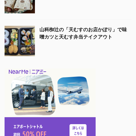
山科椥辻の「天むすのお店かぽり」で味
噌カツと天むす弁当テイクアウト