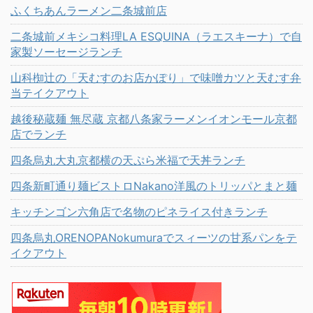
ふくちあんラーメン二条城前店
二条城前メキシコ料理LA ESQUINA（ラエスキーナ）で自
家製ソーセージランチ
山科椥辻の「天むすのお店かぽり」で味噌カツと天むす弁
当テイクアウト
越後秘蔵麺 無尽蔵 京都八条家ラーメンイオンモール京都
店でランチ
四条烏丸大丸京都横の天ぷら米福で天丼ランチ
四条新町通り麺ビストロNakano洋風のトリッパとまと麺
キッチンゴン六角店で名物のピネライス付きランチ
四条烏丸ORENOPANokumuraでスィーツの甘系パンをテ
イクアウト