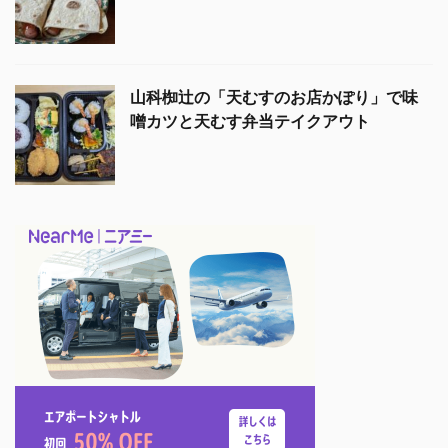
山科椥辻の「天むすのお店かぽり」で味
噌カツと天むす弁当テイクアウト