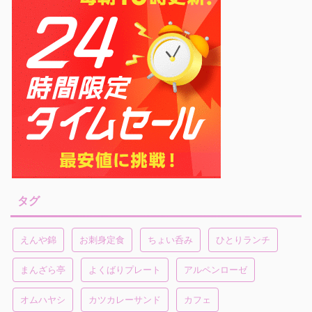
タグ
えんや錦
お刺身定食
ちょい呑み
ひとりランチ
まんざら亭
よくばりプレート
アルペンローゼ
オムハヤシ
カツカレーサンド
カフェ