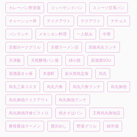
カレーパン野原屋
コッペサンドパン
スィーツ甘系パン
チャーシュー丼
テイクアウト
テクアウト
ナチョス
パンランチ
メキシカン料理
一人飲み
中華
京都ポークグリル
京都ラーメン店
四条烏丸ランチ
天津飯
天然酵母パン屋
姉小路
居酒屋SOU
居酒屋きゃ座
木屋町
炭火焼魚定食
烏丸
烏丸三条コスタ
烏丸六角
烏丸六角ランチ
烏丸御池
烏丸御池テイクアウト
烏丸御池ランチ
烏丸御池洋食ビストロ
焼きそばパン
王将烏丸御池店
豚骨醤油ラーメン
贅沢めし
野菜グリル
錦市場