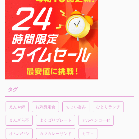
タグ
えんや錦
お刺身定食
ちょい呑み
ひとりランチ
まんざら亭
よくばりプレート
アルペンローゼ
オムハヤシ
カツカレーサンド
カフェ