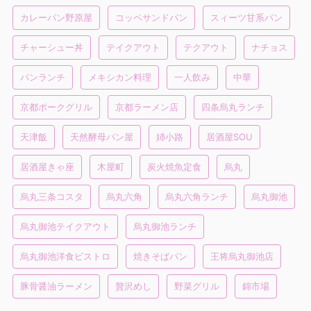
カレーパン野原屋
コッペサンドパン
スィーツ甘系パン
チャーシュー丼
テイクアウト
テクアウト
ナチョス
パンランチ
メキシカン料理
一人飲み
中華
京都ポークグリル
京都ラーメン店
四条烏丸ランチ
天津飯
天然酵母パン屋
姉小路
居酒屋SOU
居酒屋きゃ座
木屋町
炭火焼魚定食
烏丸
烏丸三条コスタ
烏丸六角
烏丸六角ランチ
烏丸御池
烏丸御池テイクアウト
烏丸御池ランチ
烏丸御池洋食ビストロ
焼きそばパン
王将烏丸御池店
豚骨醤油ラーメン
贅沢めし
野菜グリル
錦市場