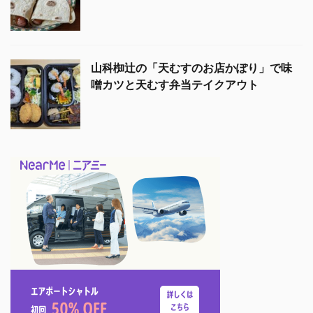
山科椥辻の「天むすのお店かぽり」で味
噌カツと天むす弁当テイクアウト