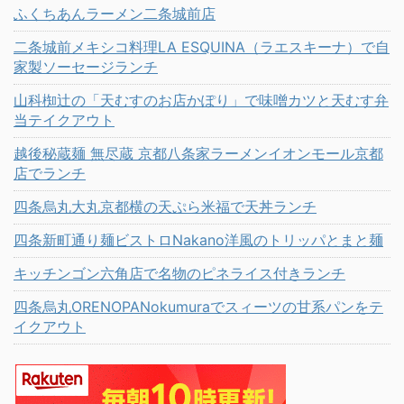
ふくちあんラーメン二条城前店
二条城前メキシコ料理LA ESQUINA（ラエスキーナ）で自
家製ソーセージランチ
山科椥辻の「天むすのお店かぽり」で味噌カツと天むす弁
当テイクアウト
越後秘蔵麺 無尽蔵 京都八条家ラーメンイオンモール京都
店でランチ
四条烏丸大丸京都横の天ぷら米福で天丼ランチ
四条新町通り麺ビストロNakano洋風のトリッパとまと麺
キッチンゴン六角店で名物のピネライス付きランチ
四条烏丸ORENOPANokumuraでスィーツの甘系パンをテ
イクアウト