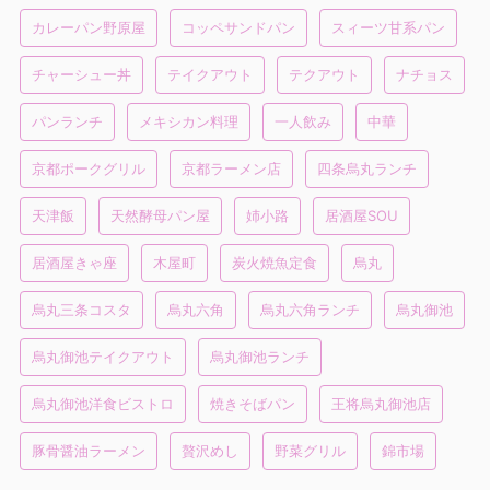
カレーパン野原屋
コッペサンドパン
スィーツ甘系パン
チャーシュー丼
テイクアウト
テクアウト
ナチョス
パンランチ
メキシカン料理
一人飲み
中華
京都ポークグリル
京都ラーメン店
四条烏丸ランチ
天津飯
天然酵母パン屋
姉小路
居酒屋SOU
居酒屋きゃ座
木屋町
炭火焼魚定食
烏丸
烏丸三条コスタ
烏丸六角
烏丸六角ランチ
烏丸御池
烏丸御池テイクアウト
烏丸御池ランチ
烏丸御池洋食ビストロ
焼きそばパン
王将烏丸御池店
豚骨醤油ラーメン
贅沢めし
野菜グリル
錦市場