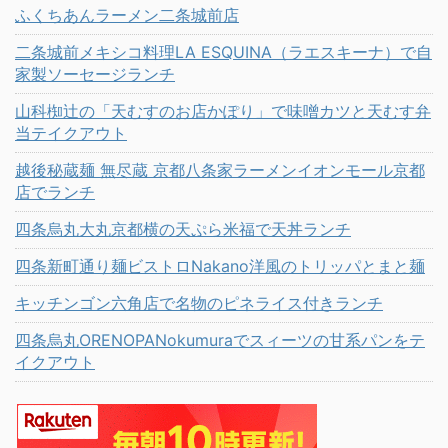
ふくちあんラーメン二条城前店
二条城前メキシコ料理LA ESQUINA（ラエスキーナ）で自
家製ソーセージランチ
山科椥辻の「天むすのお店かぽり」で味噌カツと天むす弁
当テイクアウト
越後秘蔵麺 無尽蔵 京都八条家ラーメンイオンモール京都
店でランチ
四条烏丸大丸京都横の天ぷら米福で天丼ランチ
四条新町通り麺ビストロNakano洋風のトリッパとまと麺
キッチンゴン六角店で名物のピネライス付きランチ
四条烏丸ORENOPANokumuraでスィーツの甘系パンをテ
イクアウト