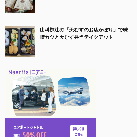
山科椥辻の「天むすのお店かぽり」で味
噌カツと天むす弁当テイクアウト