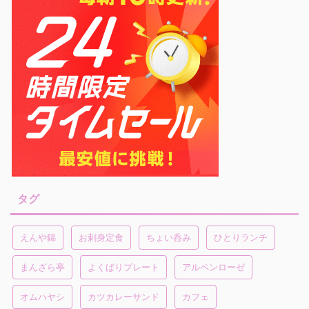
タグ
えんや錦
お刺身定食
ちょい呑み
ひとりランチ
まんざら亭
よくばりプレート
アルペンローゼ
オムハヤシ
カツカレーサンド
カフェ