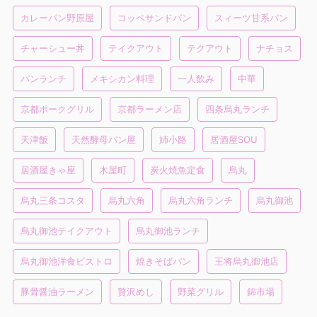
カレーパン野原屋
コッペサンドパン
スィーツ甘系パン
チャーシュー丼
テイクアウト
テクアウト
ナチョス
パンランチ
メキシカン料理
一人飲み
中華
京都ポークグリル
京都ラーメン店
四条烏丸ランチ
天津飯
天然酵母パン屋
姉小路
居酒屋SOU
居酒屋きゃ座
木屋町
炭火焼魚定食
烏丸
烏丸三条コスタ
烏丸六角
烏丸六角ランチ
烏丸御池
烏丸御池テイクアウト
烏丸御池ランチ
烏丸御池洋食ビストロ
焼きそばパン
王将烏丸御池店
豚骨醤油ラーメン
贅沢めし
野菜グリル
錦市場