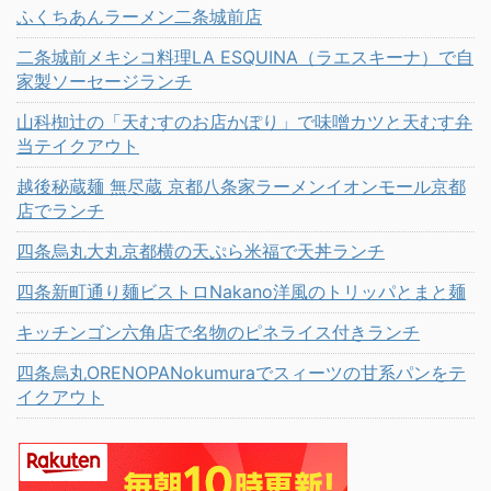
ふくちあんラーメン二条城前店
二条城前メキシコ料理LA ESQUINA（ラエスキーナ）で自
家製ソーセージランチ
山科椥辻の「天むすのお店かぽり」で味噌カツと天むす弁
当テイクアウト
越後秘蔵麺 無尽蔵 京都八条家ラーメンイオンモール京都
店でランチ
四条烏丸大丸京都横の天ぷら米福で天丼ランチ
四条新町通り麺ビストロNakano洋風のトリッパとまと麺
キッチンゴン六角店で名物のピネライス付きランチ
四条烏丸ORENOPANokumuraでスィーツの甘系パンをテ
イクアウト