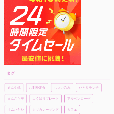
タグ
えんや錦
お刺身定食
ちょい呑み
ひとりランチ
まんざら亭
よくばりプレート
アルペンローゼ
オムハヤシ
カツカレーサンド
カフェ