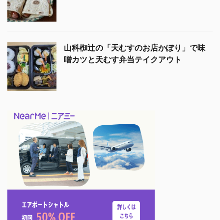
山科椥辻の「天むすのお店かぽり」で味
噌カツと天むす弁当テイクアウト