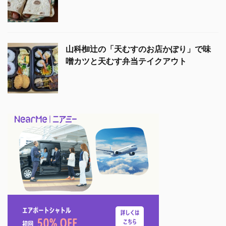
山科椥辻の「天むすのお店かぽり」で味
噌カツと天むす弁当テイクアウト