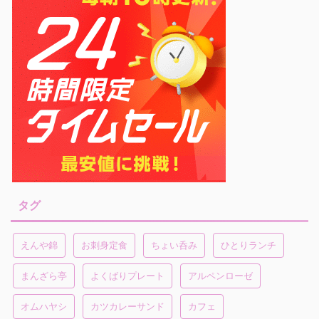
タグ
えんや錦
お刺身定食
ちょい呑み
ひとりランチ
まんざら亭
よくばりプレート
アルペンローゼ
オムハヤシ
カツカレーサンド
カフェ