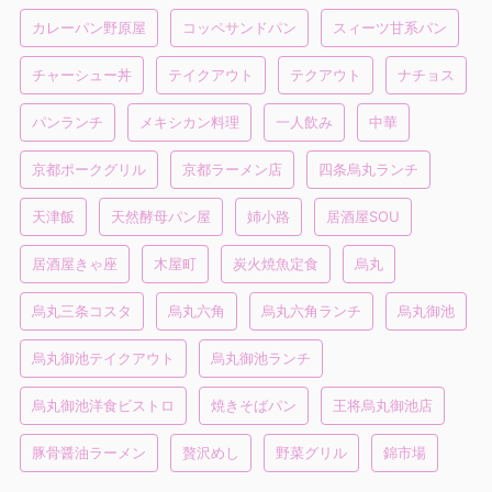
カレーパン野原屋
コッペサンドパン
スィーツ甘系パン
チャーシュー丼
テイクアウト
テクアウト
ナチョス
パンランチ
メキシカン料理
一人飲み
中華
京都ポークグリル
京都ラーメン店
四条烏丸ランチ
天津飯
天然酵母パン屋
姉小路
居酒屋SOU
居酒屋きゃ座
木屋町
炭火焼魚定食
烏丸
烏丸三条コスタ
烏丸六角
烏丸六角ランチ
烏丸御池
烏丸御池テイクアウト
烏丸御池ランチ
烏丸御池洋食ビストロ
焼きそばパン
王将烏丸御池店
豚骨醤油ラーメン
贅沢めし
野菜グリル
錦市場