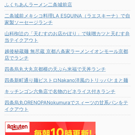
ふくちあんラーメン二条城前店
二条城前メキシコ料理LA ESQUINA（ラエスキーナ）で自
家製ソーセージランチ
山科椥辻の「天むすのお店かぽり」で味噌カツと天むす弁
当テイクアウト
越後秘蔵麺 無尽蔵 京都八条家ラーメンイオンモール京都
店でランチ
四条烏丸大丸京都横の天ぷら米福で天丼ランチ
四条新町通り麺ビストロNakano洋風のトリッパとまと麺
キッチンゴン六角店で名物のピネライス付きランチ
四条烏丸ORENOPANokumuraでスィーツの甘系パンをテ
イクアウト