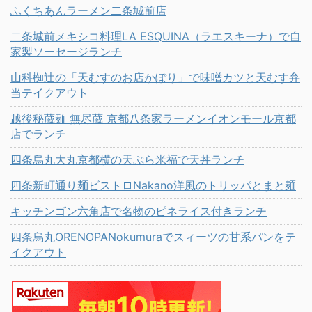
ふくちあんラーメン二条城前店
二条城前メキシコ料理LA ESQUINA（ラエスキーナ）で自
家製ソーセージランチ
山科椥辻の「天むすのお店かぽり」で味噌カツと天むす弁
当テイクアウト
越後秘蔵麺 無尽蔵 京都八条家ラーメンイオンモール京都
店でランチ
四条烏丸大丸京都横の天ぷら米福で天丼ランチ
四条新町通り麺ビストロNakano洋風のトリッパとまと麺
キッチンゴン六角店で名物のピネライス付きランチ
四条烏丸ORENOPANokumuraでスィーツの甘系パンをテ
イクアウト