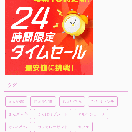
タグ
えんや錦
お刺身定食
ちょい呑み
ひとりランチ
まんざら亭
よくばりプレート
アルペンローゼ
オムハヤシ
カツカレーサンド
カフェ