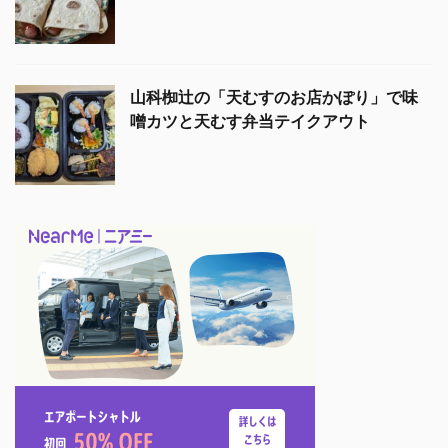
山科椥辻の「天むすのお店かぽり」で味
噌カツと天むす弁当テイクアウト