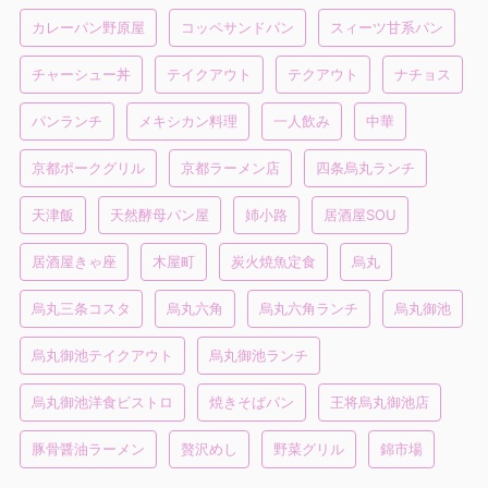
カレーパン野原屋
コッペサンドパン
スィーツ甘系パン
チャーシュー丼
テイクアウト
テクアウト
ナチョス
パンランチ
メキシカン料理
一人飲み
中華
京都ポークグリル
京都ラーメン店
四条烏丸ランチ
天津飯
天然酵母パン屋
姉小路
居酒屋SOU
居酒屋きゃ座
木屋町
炭火焼魚定食
烏丸
烏丸三条コスタ
烏丸六角
烏丸六角ランチ
烏丸御池
烏丸御池テイクアウト
烏丸御池ランチ
烏丸御池洋食ビストロ
焼きそばパン
王将烏丸御池店
豚骨醤油ラーメン
贅沢めし
野菜グリル
錦市場