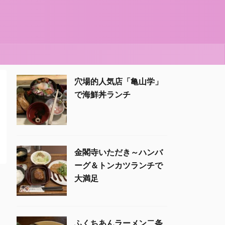
穴場的人気店「亀山学」
で海鮮丼ランチ
金閣寺いただき～ハンバ
ーグ＆トンカツランチで
大満足
ふくちあんラーメン二条