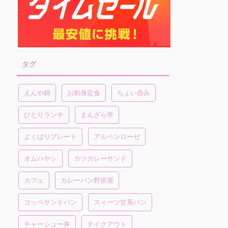
タグ
えんや錦
お刺身定食
ちょい呑み
ひとりランチ
まんざら亭
よくばりプレート
アルペンローゼ
オムハヤシ
カツカレーサンド
カフェ
カレーパン野原屋
コッペサンドパン
スィーツ甘系パン
チャーシュー丼
テイクアウト