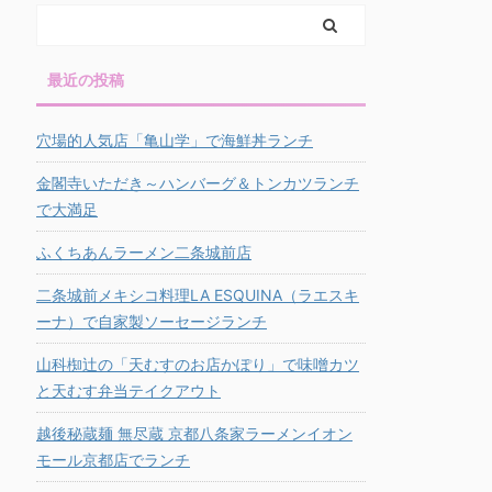
最近の投稿
穴場的人気店「亀山学」で海鮮丼ランチ
金閣寺いただき～ハンバーグ＆トンカツランチ
で大満足
ふくちあんラーメン二条城前店
二条城前メキシコ料理LA ESQUINA（ラエスキ
ーナ）で自家製ソーセージランチ
山科椥辻の「天むすのお店かぽり」で味噌カツ
と天むす弁当テイクアウト
越後秘蔵麺 無尽蔵 京都八条家ラーメンイオン
モール京都店でランチ