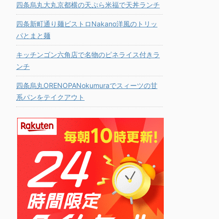
四条烏丸大丸京都横の天ぷら米福で天丼ランチ
四条新町通り麺ビストロNakano洋風のトリッ
パとまと麺
キッチンゴン六角店で名物のピネライス付きラ
ンチ
四条烏丸ORENOPANokumuraでスィーツの甘
系パンをテイクアウト