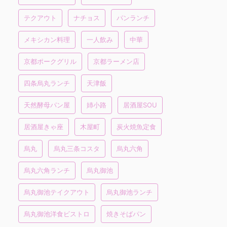
テクアウト
ナチョス
パンランチ
メキシカン料理
一人飲み
中華
京都ポークグリル
京都ラーメン店
四条烏丸ランチ
天津飯
天然酵母パン屋
姉小路
居酒屋SOU
居酒屋きゃ座
木屋町
炭火焼魚定食
烏丸
烏丸三条コスタ
烏丸六角
烏丸六角ランチ
烏丸御池
烏丸御池テイクアウト
烏丸御池ランチ
烏丸御池洋食ビストロ
焼きそばパン