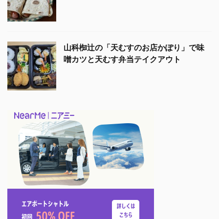
山科椥辻の「天むすのお店かぽり」で味
噌カツと天むす弁当テイクアウト