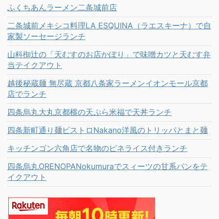
ふくちあんラーメン二条城前店
二条城前メキシコ料理LA ESQUINA（ラエスキーナ）で自
家製ソーセージランチ
山科椥辻の「天むすのお店かぽり」で味噌カツと天むす弁
当テイクアウト
越後秘蔵麺 無尽蔵 京都八条家ラーメンイオンモール京都
店でランチ
四条烏丸大丸京都横の天ぷら米福で天丼ランチ
四条新町通り麺ビストロNakano洋風のトリッパとまと麺
キッチンゴン六角店で名物のピネライス付きランチ
四条烏丸ORENOPANokumuraでスィーツの甘系パンをテ
イクアウト