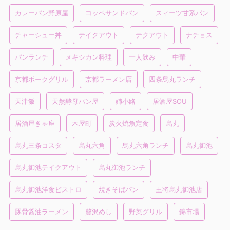
カレーパン野原屋
コッペサンドパン
スィーツ甘系パン
チャーシュー丼
テイクアウト
テクアウト
ナチョス
パンランチ
メキシカン料理
一人飲み
中華
京都ポークグリル
京都ラーメン店
四条烏丸ランチ
天津飯
天然酵母パン屋
姉小路
居酒屋SOU
居酒屋きゃ座
木屋町
炭火焼魚定食
烏丸
烏丸三条コスタ
烏丸六角
烏丸六角ランチ
烏丸御池
烏丸御池テイクアウト
烏丸御池ランチ
烏丸御池洋食ビストロ
焼きそばパン
王将烏丸御池店
豚骨醤油ラーメン
贅沢めし
野菜グリル
錦市場