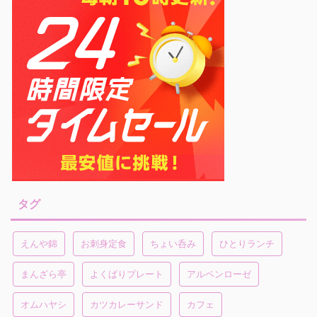
タグ
えんや錦
お刺身定食
ちょい呑み
ひとりランチ
まんざら亭
よくばりプレート
アルペンローゼ
オムハヤシ
カツカレーサンド
カフェ