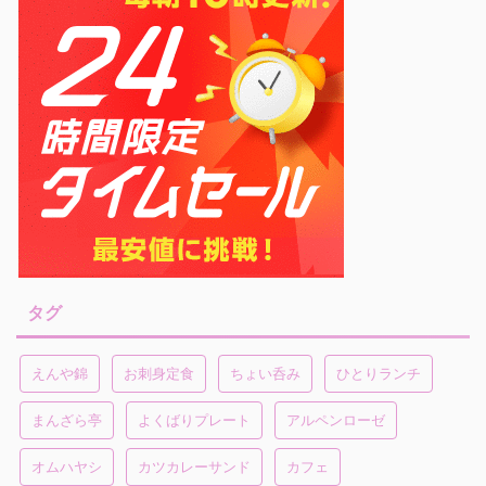
タグ
えんや錦
お刺身定食
ちょい呑み
ひとりランチ
まんざら亭
よくばりプレート
アルペンローゼ
オムハヤシ
カツカレーサンド
カフェ