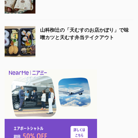
山科椥辻の「天むすのお店かぽり」で味
噌カツと天むす弁当テイクアウト