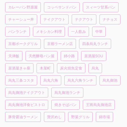
カレーパン野原屋
コッペサンドパン
スィーツ甘系パン
チャーシュー丼
テイクアウト
テクアウト
ナチョス
パンランチ
メキシカン料理
一人飲み
中華
京都ポークグリル
京都ラーメン店
四条烏丸ランチ
天津飯
天然酵母パン屋
姉小路
居酒屋SOU
居酒屋きゃ座
木屋町
炭火焼魚定食
烏丸
烏丸三条コスタ
烏丸六角
烏丸六角ランチ
烏丸御池
烏丸御池テイクアウト
烏丸御池ランチ
烏丸御池洋食ビストロ
焼きそばパン
王将烏丸御池店
豚骨醤油ラーメン
贅沢めし
野菜グリル
錦市場