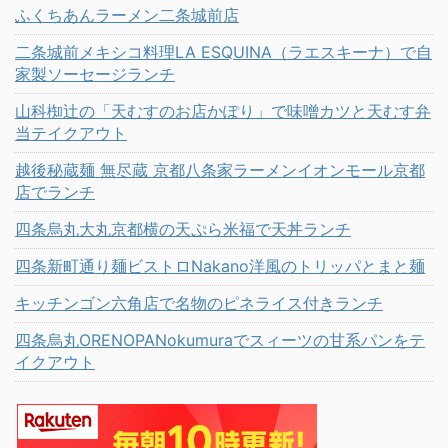
ふくちあんラーメン二条城前店
二条城前メキシコ料理LA ESQUINA（ラエスキーナ）で自
家製ソーセージランチ
山科椥辻の「天むすのお店かぽり」で味噌カツと天むす弁
当テイクアウト
越後秘蔵麺 無尽蔵 京都八条家ラーメンイオンモール京都
店でランチ
四条烏丸大丸京都横の天ぷら米福で天丼ランチ
四条新町通り麺ビストロNakano洋風のトリッパとまと麺
キッチンゴン六角店で名物のピネライス付きランチ
四条烏丸ORENOPANokumuraでスィーツの甘系パンをテ
イクアウト