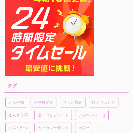
タグ
えんや錦
お刺身定食
ちょい呑み
ひとりランチ
まんざら亭
よくばりプレート
アルペンローゼ
オムハヤシ
カツカレーサンド
カフェ