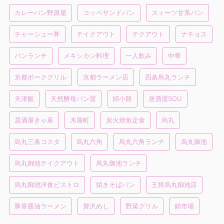
カレーパン野原屋
コッペサンドパン
スィーツ甘系パン
チャーシュー丼
テイクアウト
テクアウト
ナチョス
パンランチ
メキシカン料理
一人飲み
中華
京都ポークグリル
京都ラーメン店
四条烏丸ランチ
天津飯
天然酵母パン屋
姉小路
居酒屋SOU
居酒屋きゃ座
木屋町
炭火焼魚定食
烏丸
烏丸三条コスタ
烏丸六角
烏丸六角ランチ
烏丸御池
烏丸御池テイクアウト
烏丸御池ランチ
烏丸御池洋食ビストロ
焼きそばパン
王将烏丸御池店
豚骨醤油ラーメン
贅沢めし
野菜グリル
錦市場