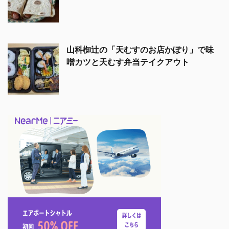
山科椥辻の「天むすのお店かぽり」で味
噌カツと天むす弁当テイクアウト