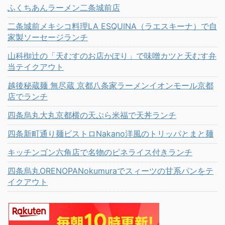
ふくちあんラーメン二条城前店
二条城前メキシコ料理LA ESQUINA（ラエスキーナ）で自
家製ソーセージランチ
山科椥辻の「天むすのお店かぽり」で味噌カツと天むす弁
当テイクアウト
越後秘蔵麺 無尽蔵 京都八条家ラーメンイオンモール京都
店でランチ
四条烏丸大丸京都横の天ぷら米福で天丼ランチ
四条新町通り麺ビストロNakano洋風のトリッパとまと麺
キッチンゴン六角店で名物のピネライス付きランチ
四条烏丸ORENOPANokumuraでスィーツの甘系パンをテ
イクアウト