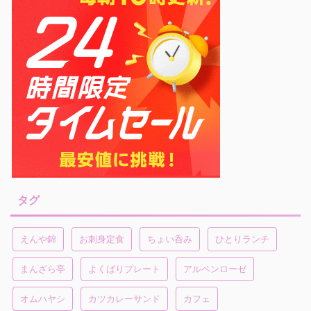
タグ
えんや錦
お刺身定食
ちょい呑み
ひとりランチ
まんざら亭
よくばりプレート
アルペンローゼ
オムハヤシ
カツカレーサンド
カフェ