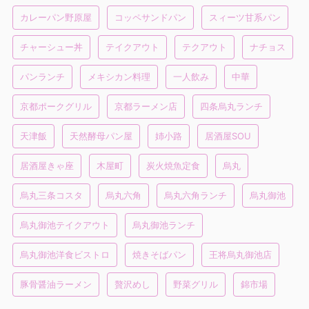
カレーパン野原屋
コッペサンドパン
スィーツ甘系パン
チャーシュー丼
テイクアウト
テクアウト
ナチョス
パンランチ
メキシカン料理
一人飲み
中華
京都ポークグリル
京都ラーメン店
四条烏丸ランチ
天津飯
天然酵母パン屋
姉小路
居酒屋SOU
居酒屋きゃ座
木屋町
炭火焼魚定食
烏丸
烏丸三条コスタ
烏丸六角
烏丸六角ランチ
烏丸御池
烏丸御池テイクアウト
烏丸御池ランチ
烏丸御池洋食ビストロ
焼きそばパン
王将烏丸御池店
豚骨醤油ラーメン
贅沢めし
野菜グリル
錦市場