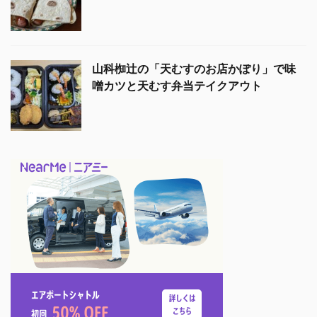
山科椥辻の「天むすのお店かぽり」で味
噌カツと天むす弁当テイクアウト