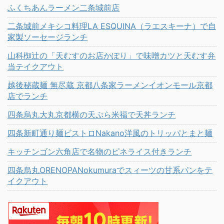
ふくちあんラーメン二条城前店
二条城前メキシコ料理LA ESQUINA（ラエスキーナ）で自
家製ソーセージランチ
山科椥辻の「天むすのお店かぽり」で味噌カツと天むす弁
当テイクアウト
越後秘蔵麺 無尽蔵 京都八条家ラーメンイオンモール京都
店でランチ
四条烏丸大丸京都横の天ぷら米福で天丼ランチ
四条新町通り麺ビストロNakano洋風のトリッパとまと麺
キッチンゴン六角店で名物のピネライス付きランチ
四条烏丸ORENOPANokumuraでスィーツの甘系パンをテ
イクアウト