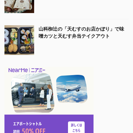
山科椥辻の「天むすのお店かぽり」で味
噌カツと天むす弁当テイクアウト