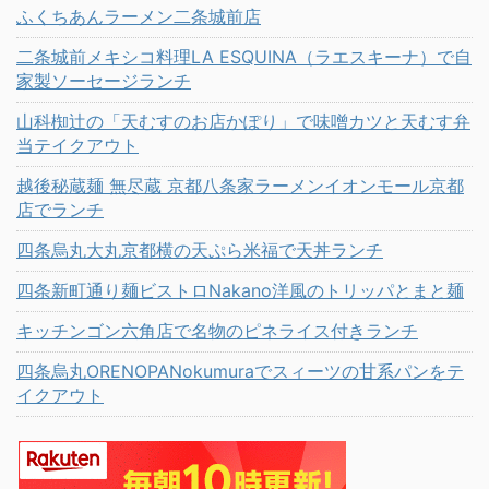
ふくちあんラーメン二条城前店
二条城前メキシコ料理LA ESQUINA（ラエスキーナ）で自
家製ソーセージランチ
山科椥辻の「天むすのお店かぽり」で味噌カツと天むす弁
当テイクアウト
越後秘蔵麺 無尽蔵 京都八条家ラーメンイオンモール京都
店でランチ
四条烏丸大丸京都横の天ぷら米福で天丼ランチ
四条新町通り麺ビストロNakano洋風のトリッパとまと麺
キッチンゴン六角店で名物のピネライス付きランチ
四条烏丸ORENOPANokumuraでスィーツの甘系パンをテ
イクアウト