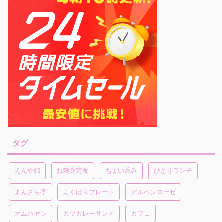
タグ
えんや錦
お刺身定食
ちょい呑み
ひとりランチ
まんざら亭
よくばりプレート
アルペンローゼ
オムハヤシ
カツカレーサンド
カフェ