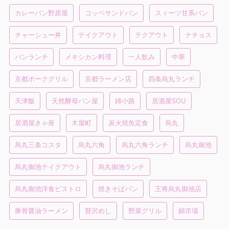
カレーパン野原屋
コッペサンドパン
スィーツ甘系パン
チャーシュー丼
テイクアウト
テクアウト
ナチョス
パンランチ
メキシカン料理
一人飲み
中華
京都ポークグリル
京都ラーメン店
四条烏丸ランチ
天津飯
天然酵母パン屋
姉小路
居酒屋SOU
居酒屋きゃ座
木屋町
炭火焼魚定食
烏丸
烏丸三条コスタ
烏丸六角
烏丸六角ランチ
烏丸御池
烏丸御池テイクアウト
烏丸御池ランチ
烏丸御池洋食ビストロ
焼きそばパン
王将烏丸御池店
豚骨醤油ラーメン
贅沢めし
野菜グリル
錦市場