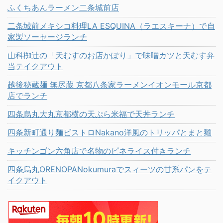
ふくちあんラーメン二条城前店
二条城前メキシコ料理LA ESQUINA（ラエスキーナ）で自
家製ソーセージランチ
山科椥辻の「天むすのお店かぽり」で味噌カツと天むす弁
当テイクアウト
越後秘蔵麺 無尽蔵 京都八条家ラーメンイオンモール京都
店でランチ
四条烏丸大丸京都横の天ぷら米福で天丼ランチ
四条新町通り麺ビストロNakano洋風のトリッパとまと麺
キッチンゴン六角店で名物のピネライス付きランチ
四条烏丸ORENOPANokumuraでスィーツの甘系パンをテ
イクアウト