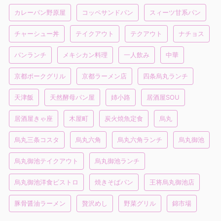
カレーパン野原屋
コッペサンドパン
スィーツ甘系パン
チャーシュー丼
テイクアウト
テクアウト
ナチョス
パンランチ
メキシカン料理
一人飲み
中華
京都ポークグリル
京都ラーメン店
四条烏丸ランチ
天津飯
天然酵母パン屋
姉小路
居酒屋SOU
居酒屋きゃ座
木屋町
炭火焼魚定食
烏丸
烏丸三条コスタ
烏丸六角
烏丸六角ランチ
烏丸御池
烏丸御池テイクアウト
烏丸御池ランチ
烏丸御池洋食ビストロ
焼きそばパン
王将烏丸御池店
豚骨醤油ラーメン
贅沢めし
野菜グリル
錦市場