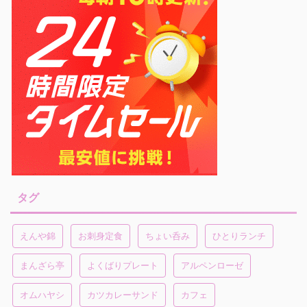
タグ
えんや錦
お刺身定食
ちょい呑み
ひとりランチ
まんざら亭
よくばりプレート
アルペンローゼ
オムハヤシ
カツカレーサンド
カフェ