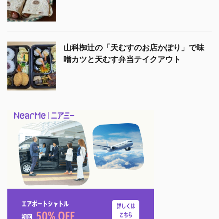
山科椥辻の「天むすのお店かぽり」で味
噌カツと天むす弁当テイクアウト