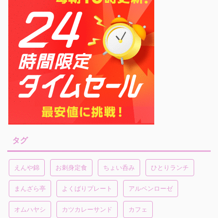
タグ
えんや錦
お刺身定食
ちょい呑み
ひとりランチ
まんざら亭
よくばりプレート
アルペンローゼ
オムハヤシ
カツカレーサンド
カフェ