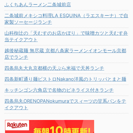
ふくちあんラーメン二条城前店
二条城前メキシコ料理LA ESQUINA（ラエスキーナ）で自
家製ソーセージランチ
山科椥辻の「天むすのお店かぽり」で味噌カツと天むす弁
当テイクアウト
越後秘蔵麺 無尽蔵 京都八条家ラーメンイオンモール京都
店でランチ
四条烏丸大丸京都横の天ぷら米福で天丼ランチ
四条新町通り麺ビストロNakano洋風のトリッパとまと麺
キッチンゴン六角店で名物のピネライス付きランチ
四条烏丸ORENOPANokumuraでスィーツの甘系パンをテ
イクアウト