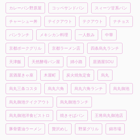
カレーパン野原屋
コッペサンドパン
スィーツ甘系パン
チャーシュー丼
テイクアウト
テクアウト
ナチョス
パンランチ
メキシカン料理
一人飲み
中華
京都ポークグリル
京都ラーメン店
四条烏丸ランチ
天津飯
天然酵母パン屋
姉小路
居酒屋SOU
居酒屋きゃ座
木屋町
炭火焼魚定食
烏丸
烏丸三条コスタ
烏丸六角
烏丸六角ランチ
烏丸御池
烏丸御池テイクアウト
烏丸御池ランチ
烏丸御池洋食ビストロ
焼きそばパン
王将烏丸御池店
豚骨醤油ラーメン
贅沢めし
野菜グリル
錦市場