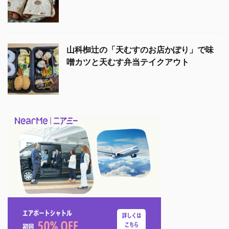
山科椥辻の「天むすのお店かぽり」で味
噌カツと天むす弁当テイクアウト