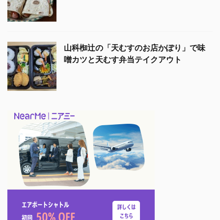
山科椥辻の「天むすのお店かぽり」で味
噌カツと天むす弁当テイクアウト