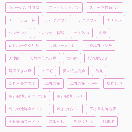
カレーパン野原屋
コッペサンドパン
スィーツ甘系パン
チャーシュー丼
テイクアウト
テクアウト
ナチョス
パンランチ
メキシカン料理
一人飲み
中華
京都ポークグリル
京都ラーメン店
四条烏丸ランチ
天津飯
天然酵母パン屋
姉小路
居酒屋SOU
居酒屋きゃ座
木屋町
炭火焼魚定食
烏丸
烏丸三条コスタ
烏丸六角
烏丸六角ランチ
烏丸御池
烏丸御池テイクアウト
烏丸御池ランチ
烏丸御池洋食ビストロ
焼きそばパン
王将烏丸御池店
豚骨醤油ラーメン
贅沢めし
野菜グリル
錦市場