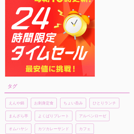
タグ
えんや錦
お刺身定食
ちょい呑み
ひとりランチ
まんざら亭
よくばりプレート
アルペンローゼ
オムハヤシ
カツカレーサンド
カフェ