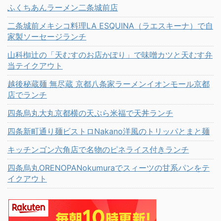
ふくちあんラーメン二条城前店
二条城前メキシコ料理LA ESQUINA（ラエスキーナ）で自
家製ソーセージランチ
山科椥辻の「天むすのお店かぽり」で味噌カツと天むす弁
当テイクアウト
越後秘蔵麺 無尽蔵 京都八条家ラーメンイオンモール京都
店でランチ
四条烏丸大丸京都横の天ぷら米福で天丼ランチ
四条新町通り麺ビストロNakano洋風のトリッパとまと麺
キッチンゴン六角店で名物のピネライス付きランチ
四条烏丸ORENOPANokumuraでスィーツの甘系パンをテ
イクアウト