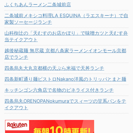
ふくちあんラーメン二条城前店
二条城前メキシコ料理LA ESQUINA（ラエスキーナ）で自
家製ソーセージランチ
山科椥辻の「天むすのお店かぽり」で味噌カツと天むす弁
当テイクアウト
越後秘蔵麺 無尽蔵 京都八条家ラーメンイオンモール京都
店でランチ
四条烏丸大丸京都横の天ぷら米福で天丼ランチ
四条新町通り麺ビストロNakano洋風のトリッパとまと麺
キッチンゴン六角店で名物のピネライス付きランチ
四条烏丸ORENOPANokumuraでスィーツの甘系パンをテ
イクアウト