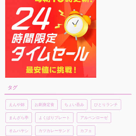
タグ
えんや錦
お刺身定食
ちょい呑み
ひとりランチ
まんざら亭
よくばりプレート
アルペンローゼ
オムハヤシ
カツカレーサンド
カフェ