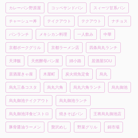
カレーパン野原屋
コッペサンドパン
スィーツ甘系パン
チャーシュー丼
テイクアウト
テクアウト
ナチョス
パンランチ
メキシカン料理
一人飲み
中華
京都ポークグリル
京都ラーメン店
四条烏丸ランチ
天津飯
天然酵母パン屋
姉小路
居酒屋SOU
居酒屋きゃ座
木屋町
炭火焼魚定食
烏丸
烏丸三条コスタ
烏丸六角
烏丸六角ランチ
烏丸御池
烏丸御池テイクアウト
烏丸御池ランチ
烏丸御池洋食ビストロ
焼きそばパン
王将烏丸御池店
豚骨醤油ラーメン
贅沢めし
野菜グリル
錦市場