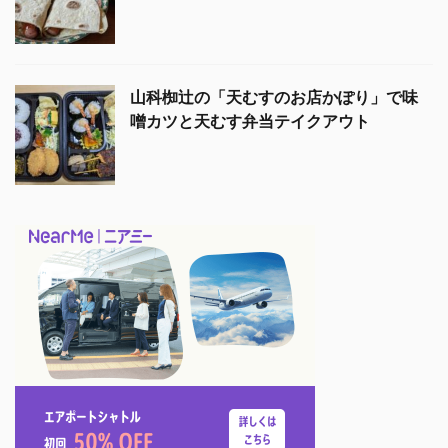
山科椥辻の「天むすのお店かぽり」で味
噌カツと天むす弁当テイクアウト