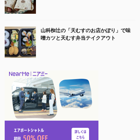
山科椥辻の「天むすのお店かぽり」で味
噌カツと天むす弁当テイクアウト