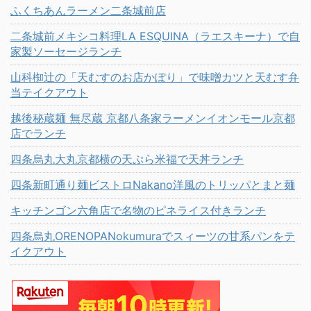
ふくちあんラーメン二条城前店
二条城前メキシコ料理LA ESQUINA（ラエスキーナ）で自
家製ソーセージランチ
山科椥辻の「天むすのお店かぽり」で味噌カツと天むす弁
当テイクアウト
越後秘蔵麺 無尽蔵 京都八条家ラーメンイオンモール京都
店でランチ
四条烏丸大丸京都横の天ぷら米福で天丼ランチ
四条新町通り麺ビストロNakano洋風のトリッパとまと麺
キッチンゴン六角店で名物のピネライス付きランチ
四条烏丸ORENOPANokumuraでスィーツの甘系パンをテ
イクアウト