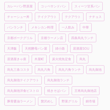
カレーパン野原屋
コッペサンドパン
スィーツ甘系パン
チャーシュー丼
テイクアウト
テクアウト
ナチョス
パンランチ
メキシカン料理
一人飲み
中華
京都ポークグリル
京都ラーメン店
四条烏丸ランチ
天津飯
天然酵母パン屋
姉小路
居酒屋SOU
居酒屋きゃ座
木屋町
炭火焼魚定食
烏丸
烏丸三条コスタ
烏丸六角
烏丸六角ランチ
烏丸御池
烏丸御池テイクアウト
烏丸御池ランチ
烏丸御池洋食ビストロ
焼きそばパン
王将烏丸御池店
豚骨醤油ラーメン
贅沢めし
野菜グリル
錦市場