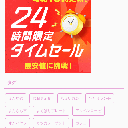
タグ
えんや錦
お刺身定食
ちょい呑み
ひとりランチ
まんざら亭
よくばりプレート
アルペンローゼ
オムハヤシ
カツカレーサンド
カフェ